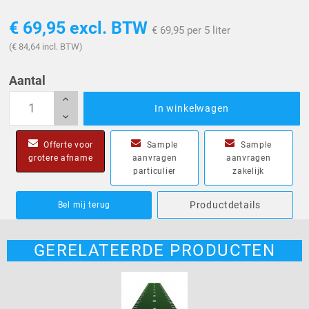
€ 69,95
excl. BTW
€ 69,95 per 5 liter
(€ 84,64 incl. BTW)
Aantal
In winkelwagen
Offerte voor
Sample
Sample
grotere afname
aanvragen
aanvragen
particulier
zakelijk
Productdetails
Bel mij terug
GERELATEERDE PRODUCTEN