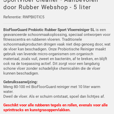
Driehoek/Wig profielen
Oploopprofielen
door Rubber Webshop - 5 liter
Silicone U Profielen
Hoekprofielen
Referentie: RWPBIOTIC5
BioFloorGuard Probiotic Rubber Sport Vloerreiniger
5L
is een
Luikenpakking
O-ringen
geavanceerde schoonmaakoplossing, speciaal ontworpen voor
fitnesscentra en rubberen vloeren. Traditionele
Schoonmaakmiddel
schoonmaakproducten dringen vaak niet diep genoeg door, wat
de vloer kan beschadigen. Onze Probiotische Reiniger maakt
gebruik van levende micro-organismen om organisch
materiaal, zoals vuil, zweet en bacteriën, af te breken, en blijft
ook na de toepassing actief. Dit zorgt voor een langdurig
schone vloer zonder schadelijke chemicaliën die de vloer
kunnen beschadigen.
Gebruiksaanwijzing:
Meng 80-100 ml BioFloorGuard reiniger met 10 liter warm
water.
Dweil de vloer. Als er schuim ontstaat, spoel dan lichtjes af.
Geschikt voor alle rubberen tegels en rollen, evenals voor alle
sprinttracks en kunstgrasoppervlakken.