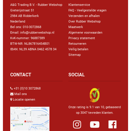
A&G Trading B.V. - Rubber Webshop
Klantenservice
Gieterijstraat 51
FAQ - Veelgestelde vragen
2984 AB Ridderkerk
Verzenden en afhalen
Nederland
Over Rubber Webshop
Bel ons:
010-3072868
Maatwerk
Email: info@rubberwebshop.nl
Algemene voorwaarden
KvK-nummer: 96887389
Privacy statement
BTW-NR: NL867816454B01
Retourneren
IBAN: NL39 ABNA 0462 4578 34
Veilig betalen
Sitemap
CONTACT
SOCIAL
+31 (0)10 3072868
Mail ons
Locatie openen
Onze rating is 9.1 van 10, gebaseerd
op 3047 tevreden klanten.