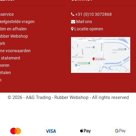
service
+31 (0)10 3072868
eelgestelde vragen
Mail ons
den en afhalen
Locatie openen
ubber Webshop
erk
ne voorwaarden
y statement
neren
betalen
p
© 2026 - A&G Trading - Rubber Webshop - All rights reserved