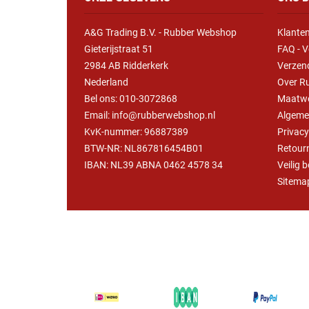
Driehoek/Wig profielen
Oploopprofielen
A&G Trading B.V. - Rubber Webshop
Klanten
Silicone U Profielen
Hoekprofielen
Gieterijstraat 51
FAQ - V
2984 AB Ridderkerk
Verzen
Luikenpakking
O-ringen
Nederland
Over R
Bel ons:
010-3072868
Maatw
Email: info@rubberwebshop.nl
Algeme
Schoonmaakmiddel
KvK-nummer: 96887389
Privac
BTW-NR: NL867816454B01
Retour
IBAN: NL39 ABNA 0462 4578 34
Veilig 
Sitema