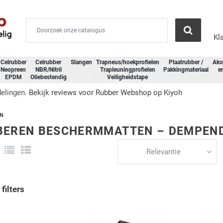
Kl
Celrubber
Celrubber
Slangen
Trapneus/hoekprofielen
Plaatrubber /
Ako
Neopreen
NBR/Nitril
Trapleuningprofielen
Pakkingmateriaal
e
EPDM
Oliebestendig
Veiligheidstape
delingen.
Bekijk reviews voor Rubber Webshop op Kiyoh
N
BEREN BESCHERMMATTEN – DEMPEND,
Relevantie
filters