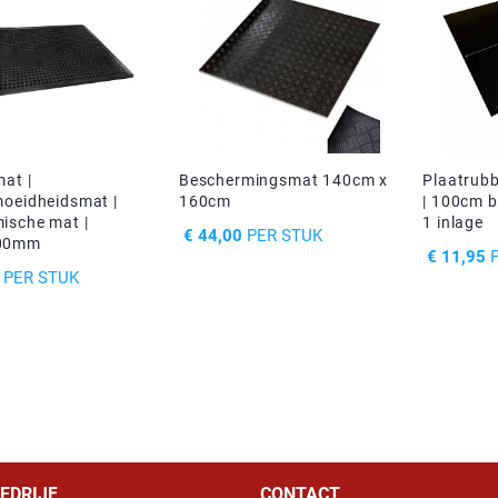
at |
Beschermingsmat 140cm x
Plaatrubb
moeidheidsmat |
160cm
| 100cm b
ische mat |
1 inlage
PRIJS
€ 44,00
PER STUK
00mm
PRIJS
€ 11,95
P
PER STUK
EDRIJF
CONTACT