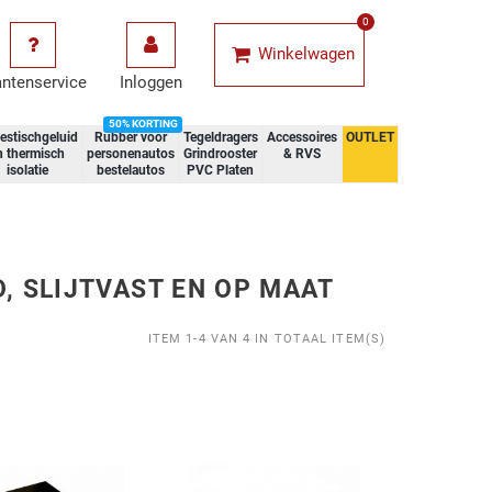
0
Winkelwagen
antenservice
Inloggen
50% KORTING
estischgeluid
Rubber voor
Tegeldragers
Accessoires
OUTLET
n thermisch
personenautos
Grindrooster
& RVS
isolatie
bestelautos
PVC Platen
 SLIJTVAST EN OP MAAT
ITEM 1-4 VAN 4 IN TOTAAL ITEM(S)