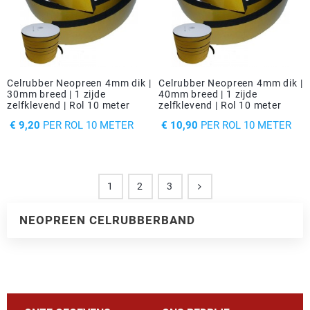
Celrubber Neopreen 4mm dik |
Celrubber Neopreen 4mm dik |
30mm breed | 1 zijde
40mm breed | 1 zijde
zelfklevend | Rol 10 meter
zelfklevend | Rol 10 meter
PRIJS
PRIJS
€ 9,20
PER ROL 10 METER
€ 10,90
PER ROL 10 METER
1
2
3
NEOPREEN CELRUBBERBAND