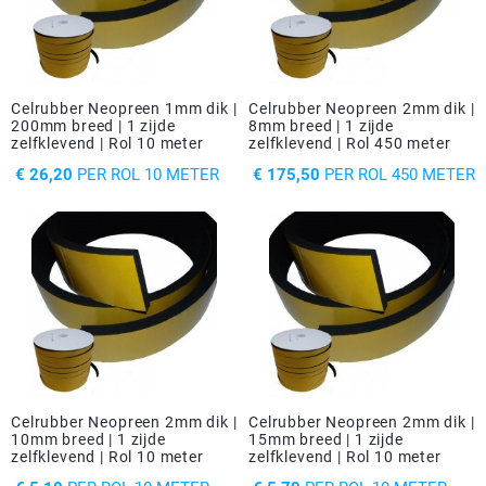
Celrubber Neopreen 1mm dik |
Celrubber Neopreen 2mm dik |
200mm breed | 1 zijde
8mm breed | 1 zijde
zelfklevend | Rol 10 meter
zelfklevend | Rol 450 meter
PRIJS
PRIJS
€ 26,20
PER ROL 10 METER
€ 175,50
PER ROL 450 METER
Celrubber Neopreen 2mm dik |
Celrubber Neopreen 2mm dik |
10mm breed | 1 zijde
15mm breed | 1 zijde
zelfklevend | Rol 10 meter
zelfklevend | Rol 10 meter