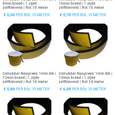
Driehoek/Wig profielen
Oploopprofielen
9mm breed | 1 zijde
10mm breed | 1 zijde
zelfklevend | Rol 10 meter
zelfklevend | Rol 10 meter
PRIJS
PRIJS
€ 5,50
PER ROL 10 METER
€ 5,70
PER ROL 10 METER
Silicone U Profielen
Hoekprofielen
Luikenpakking
O-ringen
Schoonmaakmiddel
Celrubber Neopreen 1mm dik |
Celrubber Neopreen 1mm dik |
12mm breed | 1 zijde
15mm breed | 1 zijde
zelfklevend | Rol 10 meter
zelfklevend | Rol 10 meter
PRIJS
PRIJS
€ 5,80
PER ROL 10 METER
€ 6,00
PER ROL 10 METER