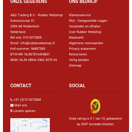
ONZE GEGEVENS
ONS BEDRIJF
A&G Trading B.V. - Rubber Webshop
Klantenservice
Gieterijstraat 51
FAQ - Veelgestelde vragen
2984 AB Ridderkerk
Verzenden en afhalen
Nederland
Over Rubber Webshop
Bel ons:
010-3072868
Maatwerk
Email: info@rubberwebshop.nl
Algemene voorwaarden
KvK-nummer: 96887389
Privacy statement
BTW-NR: NL867816454B01
Retourneren
IBAN: NL39 ABNA 0462 4578 34
Veilig betalen
Sitemap
CONTACT
SOCIAL
+31 (0)10 3072868
Mail ons
Locatie openen
Onze rating is 9.1 van 10, gebaseerd
op 3047 tevreden klanten.