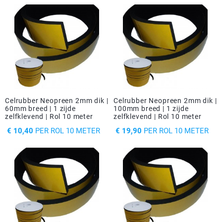
Celrubber Neopreen 2mm dik |
Celrubber Neopreen 2mm dik |
60mm breed | 1 zijde
100mm breed | 1 zijde
zelfklevend | Rol 10 meter
zelfklevend | Rol 10 meter
PRIJS
PRIJS
€ 10,40
PER ROL 10 METER
€ 19,90
PER ROL 10 METER