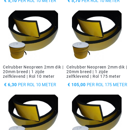
PRIJS
PRIJS
€ 5,10
PER ROL 10 METER
€ 5,70
PER ROL 10 METER
Celrubber Neopreen 2mm dik |
Celrubber Neopreen 2mm dik |
20mm breed | 1 zijde
20mm breed | 1 zijde
zelfklevend | Rol 10 meter
zelfklevend | Rol 175 meter
PRIJS
PRIJS
€ 6,30
PER ROL 10 METER
€ 105,00
PER ROL 175 METER