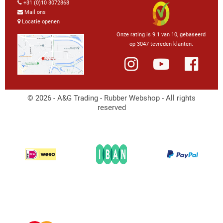
+31 (0)10 3072868
Mail ons
Locatie openen
Onze rating is 9.1 van 10, gebaseerd
op 3047 tevreden klanten.
© 2026 - A&G Trading - Rubber Webshop - All rights
reserved