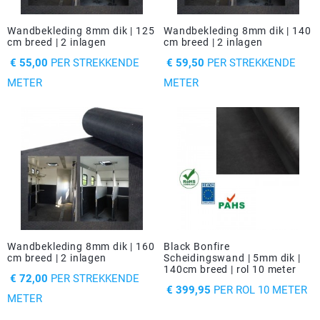
Driehoek/Wig profielen
Oploopprofielen
Wandbekleding 8mm dik | 125
Wandbekleding 8mm dik | 140
cm breed | 2 inlagen
cm breed | 2 inlagen
Silicone U Profielen
Hoekprofielen
PRIJS
PRIJS
€ 55,00
PER STREKKENDE
€ 59,50
PER STREKKENDE
METER
METER
Luikenpakking
O-ringen
Schoonmaakmiddel
Wandbekleding 8mm dik | 160
Black Bonfire
cm breed | 2 inlagen
Scheidingswand | 5mm dik |
140cm breed | rol 10 meter
PRIJS
€ 72,00
PER STREKKENDE
PRIJS
€ 399,95
PER ROL 10 METER
METER