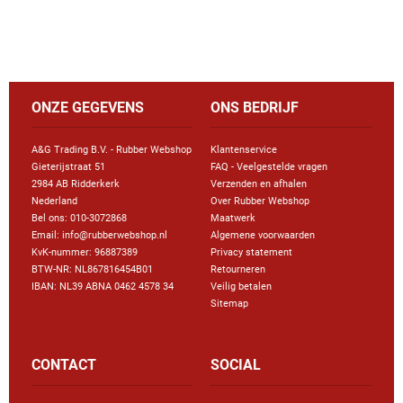
ONZE GEGEVENS
ONS BEDRIJF
A&G Trading B.V. - Rubber Webshop
Klantenservice
Gieterijstraat 51
FAQ - Veelgestelde vragen
2984 AB Ridderkerk
Verzenden en afhalen
Nederland
Over Rubber Webshop
Bel ons:
010-3072868
Maatwerk
Email: info@rubberwebshop.nl
Algemene voorwaarden
KvK-nummer: 96887389
Privacy statement
BTW-NR: NL867816454B01
Retourneren
IBAN: NL39 ABNA 0462 4578 34
Veilig betalen
Sitemap
CONTACT
SOCIAL