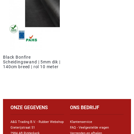
Black Bonfire
Scheidingswand | 5mm dik |
140cm breed | rol 10 meter
ONZE GEGEVENS
ONS BEDRIJF
A&G Trading B.V. - Rubber Webshop
Klantenservice
Gieterijstraat 51
FAQ - Veelgestelde vragen
2984 AB Ridderkerk
Verzenden en afhalen