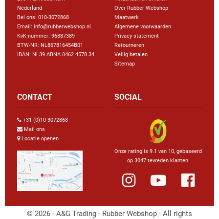
Nederland
Over Rubber Webshop
Bel ons:
010-3072868
Maatwerk
Email: info@rubberwebshop.nl
Algemene voorwaarden
KvK-nummer: 96887389
Privacy statement
BTW-NR: NL867816454B01
Retourneren
IBAN: NL39 ABNA 0462 4578 34
Veilig betalen
Sitemap
CONTACT
SOCIAL
+31 (0)10 3072868
Mail ons
Locatie openen
Onze rating is 9.1 van 10, gebaseerd
op 3047 tevreden klanten.
© 2026 - A&G Trading - Rubber Webshop - All rights