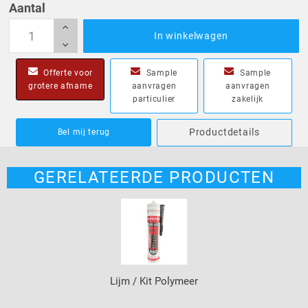
Aantal
In winkelwagen
Offerte voor
Sample
Sample
grotere afname
aanvragen
aanvragen
particulier
zakelijk
Productdetails
Bel mij terug
GERELATEERDE PRODUCTEN
Lijm / Kit Polymeer