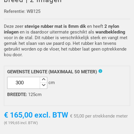
Driehoek/Wig profielen
Oploopprofielen
Referentie: WB125
Silicone U Profielen
Hoekprofielen
Deze zeer
stevige rubber mat is 8mm dik
en heeft
2 nylon
inlagen
en
is daardoor uitermate geschikt als
wandbekleding
Luikenpakking
O-ringen
voor in de stal. Dit rubber is verschrikkelijk sterk en vangt met
gemak het slaan van uw paard op. Het rubber kan tevens
gebruikt worden op de vloer, het rubber laat geen optrekkende
Schoonmaakmiddel
kou door.
info
GEWENSTE LENGTE (MAXIMAAL 50 METER)
keyboard_arrow_up
cm
keyboard_arrow_down
BREEDTE
:
125cm
€ 165,00
excl. BTW
€ 55,00 per strekkende meter
(€ 199,65 incl. BTW)