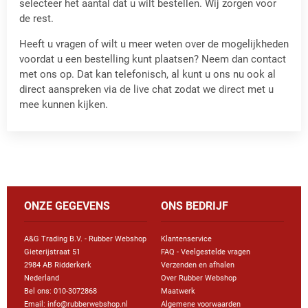
selecteer het aantal dat u wilt bestellen. Wij zorgen voor
de rest.
Heeft u vragen of wilt u meer weten over de mogelijkheden
voordat u een bestelling kunt plaatsen? Neem dan contact
met ons op. Dat kan telefonisch, al kunt u ons nu ook al
direct aanspreken via de live chat zodat we direct met u
mee kunnen kijken.
ONZE GEGEVENS
ONS BEDRIJF
A&G Trading B.V. - Rubber Webshop
Klantenservice
Gieterijstraat 51
FAQ - Veelgestelde vragen
2984 AB Ridderkerk
Verzenden en afhalen
Nederland
Over Rubber Webshop
Bel ons:
010-3072868
Maatwerk
Email: info@rubberwebshop.nl
Algemene voorwaarden