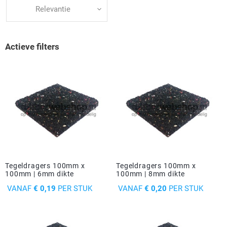
Driehoek/Wig profielen
Oploopprofielen
Relevantie
Silicone U Profielen
Hoekprofielen
Actieve filters
Luikenpakking
O-ringen
Schoonmaakmiddel
Tegeldragers 100mm x
Tegeldragers 100mm x
100mm | 6mm dikte
100mm | 8mm dikte
PRIJS
PRIJS
VANAF
€ 0,19
PER STUK
VANAF
€ 0,20
PER STUK