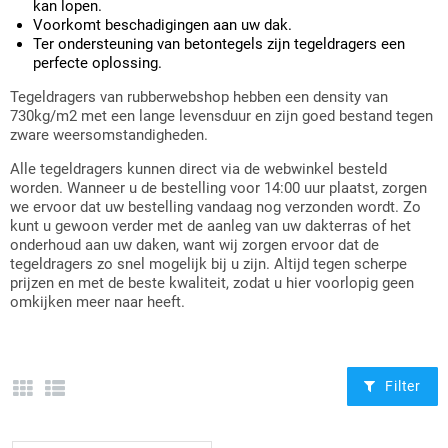
kan lopen.
Laadvloermat doe-het-zelf
Stootprofielen (fenderprofielen)
PVC Slangen met inlage
Messing Mof
workout
Voorkomt beschadigingen aan uw dak.
Breedribloper
Celrubberplaat EPDM - 100cm
Ter ondersteuning van betontegels zijn tegeldragers een
Plaatrubber EPDM Zwart
breedt - Dikte van 1mm t/m 10mm
Laadvloermatten pasvorm
Glaswagenprofielen
Radiateurslangen
Messing T stuk
perfecte oplossing.
Fysio en medische centrum puzzel
ProfiGrip
Carrosserieprofielen
tegels
Tegeldragers van rubberwebshop hebben een density van
Plaatrubber NBR Nitril
Celrubberplaat EPDM - 100cm
730kg/m2 met een lange levensduur en zijn goed bestand tegen
Rubber voor personenautos
Laboratoriumslangen
Messing afdichtstop
breedt - Dikte van 12mm t/m 50mm
zware weersomstandigheden.
Pyramideloper
Halfrond EPDM profielen
Sportvloer puzzel tegels
Plaatrubber Neopreen
Alle tegeldragers kunnen direct via de webwinkel besteld
Afvoerslangen
Dubbelzijdig tape
Celrubberplaat Neopreen CR -
worden. Wanneer u de bestelling voor 14:00 uur plaatst, zorgen
Hamerslagloper
Rubber rond snoeren
100cm breedt - Dikte van 1mm t/m
Fitnessmatten voor thuis
we ervoor dat uw bestelling vandaag nog verzonden wordt. Zo
Plaatrubber EPDM wit
10mm
Levensmiddelenslangen
levensmiddelen voedingskwaliteit
Contactlijm
kunt u gewoon verder met de aanleg van uw dakterras of het
Granulaatloper
Rubber rechthoekig snoeren
onderhoud aan uw daken, want wij zorgen ervoor dat de
Crossfit
Celrubberplaat Neopreen CR -
tegeldragers zo snel mogelijk bij u zijn. Altijd tegen scherpe
EPDM rubber slang
Secondelijm
100cm breedt - Dikte van 12mm t/m
prijzen en met de beste kwaliteit, zodat u hier voorlopig geen
Kabelmatten
Rubberband
50mm
Vechtsport tegels
omkijken meer naar heeft.
Professionele siliconenlijm
Montage Lijm / Kit Polymeer
H Profielen
elastosil
Filter
Veelgestelde vragen voor rubber
P profielen
Lijm voor sportvloeren / kunstgras
vloeren