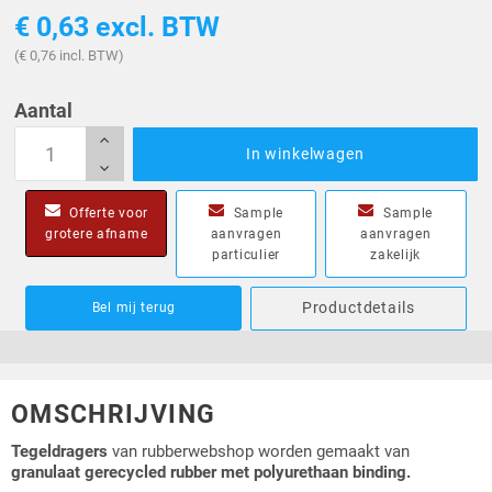
€ 0,63
excl. BTW
(€ 0,76 incl. BTW)
Aantal
In winkelwagen
Offerte voor
Sample
Sample
grotere afname
aanvragen
aanvragen
particulier
zakelijk
Productdetails
Bel mij terug
OMSCHRIJVING
Tegeldragers
van rubberwebshop worden gemaakt van
granulaat gerecycled rubber met polyurethaan binding.