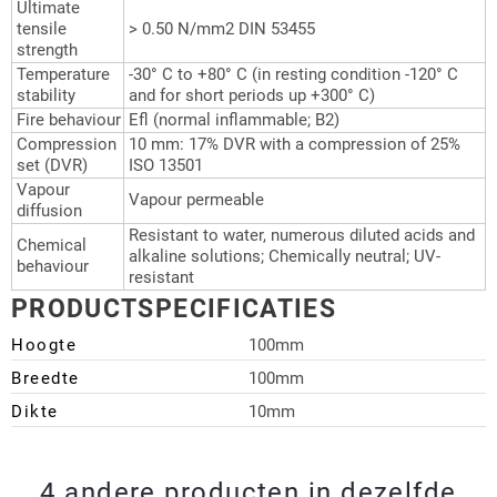
Ultimate
tensile
> 0.50 N/mm2 DIN 53455
strength
Temperature
-30° C to +80° C (in resting condition -120° C
stability
and for short periods up +300° C)
Fire behaviour
Efl (normal inflammable; B2)
Compression
10 mm: 17% DVR with a compression of 25%
set (DVR)
ISO 13501
Vapour
Vapour permeable
diffusion
Resistant to water, numerous diluted acids and
Chemical
alkaline solutions; Chemically neutral; UV-
behaviour
resistant
PRODUCTSPECIFICATIES
Hoogte
100mm
Breedte
100mm
Dikte
10mm
4 andere producten in dezelfde