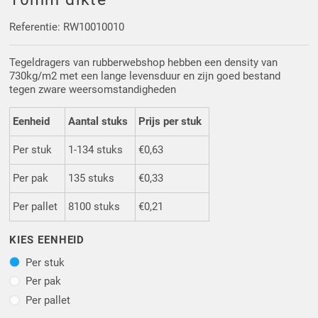
Driehoek/Wig profielen
Oploopprofielen
Referentie: RW10010010
Silicone U Profielen
Hoekprofielen
Tegeldragers van rubberwebshop hebben een density van
730kg/m2 met een lange levensduur en zijn goed bestand
Luikenpakking
O-ringen
tegen zware weersomstandigheden
Eenheid
Aantal stuks
Prijs per stuk
Schoonmaakmiddel
Per stuk
1-134 stuks
€0,63
Per pak
135 stuks
€0,33
Per pallet
8100 stuks
€0,21
KIES EENHEID
Per stuk
Per stuk
Per pak
Per pak
Per pallet
Per pallet