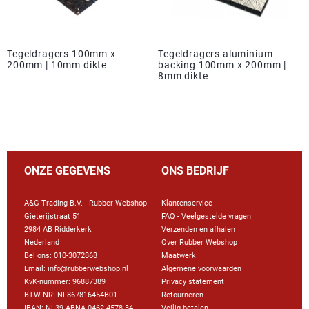
Tegeldragers 100mm x
Tegeldragers aluminium
200mm | 10mm dikte
backing 100mm x 200mm |
8mm dikte
ONZE GEGEVENS
ONS BEDRIJF
A&G Trading B.V. - Rubber Webshop
Klantenservice
Gieterijstraat 51
FAQ - Veelgestelde vragen
2984 AB Ridderkerk
Verzenden en afhalen
Nederland
Over Rubber Webshop
Bel ons:
010-3072868
Maatwerk
Email: info@rubberwebshop.nl
Algemene voorwaarden
KvK-nummer: 96887389
Privacy statement
BTW-NR: NL867816454B01
Retourneren
IBAN: NL39 ABNA 0462 4578 34
Veilig betalen