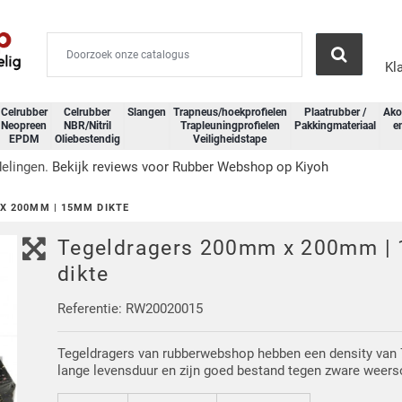
Kl
Celrubber
Celrubber
Slangen
Trapneus/hoekprofielen
Plaatrubber /
Ako
Neopreen
NBR/Nitril
Trapleuningprofielen
Pakkingmateriaal
e
EPDM
Oliebestendig
Veiligheidstape
delingen.
Bekijk reviews voor Rubber Webshop op Kiyoh
X 200MM | 15MM DIKTE
Tegeldragers 200mm x 200mm |
dikte
Referentie: RW20020015
Tegeldragers van rubberwebshop hebben een density van
lange levensduur en zijn goed bestand tegen zware weer