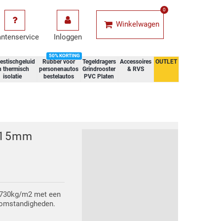
0
Winkelwagen
antenservice
Inloggen
50% KORTING
estischgeluid
Rubber voor
Tegeldragers
Accessoires
OUTLET
n thermisch
personenautos
Grindrooster
& RVS
isolatie
bestelautos
PVC Platen
 15mm
 730kg/m2 met een
somstandigheden.