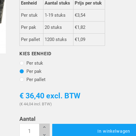
Eenheid
Aantal stuks
Prijs per stuk
Per stuk
1-19 stuks
€3,54
Per pak
20 stuks
€1,82
Per pallet
1200 stuks
€1,09
KIES EENHEID
Per stuk
Per stuk
Per pak
Per pak
Per pallet
Per pallet
€ 36,40
excl. BTW
(€ 44,04 incl. BTW)
Aantal
In winkelwagen