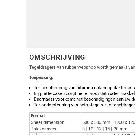
Driehoek/Wig profielen
Oploopprofielen
Silicone U Profielen
Hoekprofielen
Luikenpakking
O-ringen
Schoonmaakmiddel
OMSCHRIJVING
Tegeldragers
van rubberwebshop wordt gemaakt va
Toepassing:
Ter bescherming van bitumen daken op dakterrass
Bij platte daken zorgt het er voor dat water makke
Daarnaast voorkomt het beschadigingen aan uw d
Ter ondersteuning van betontegels zijn tegeldrage
Format
Sheet dimension
500 x 500 mm | 1000 x 12
Thicknesses
8 | 10 | 12 | 15 | 20 mm