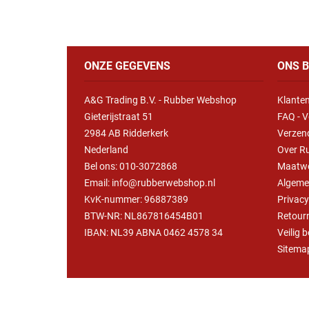
ONZE GEGEVENS
ONS B
A&G Trading B.V. - Rubber Webshop
Klanten
Gieterijstraat 51
FAQ - V
2984 AB Ridderkerk
Verzen
Nederland
Over R
Bel ons:
010-3072868
Maatw
Email: info@rubberwebshop.nl
Algeme
KvK-nummer: 96887389
Privac
BTW-NR: NL867816454B01
Retour
IBAN: NL39 ABNA 0462 4578 34
Veilig 
Sitema