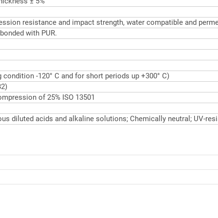
thickness ± 5%
ession resistance and impact strength, water compatible and permea
bonded with PUR.
ng condition -120° C and for short periods up +300° C)
B2)
ompression of 25% ISO 13501
us diluted acids and alkaline solutions; Chemically neutral; UV-resi