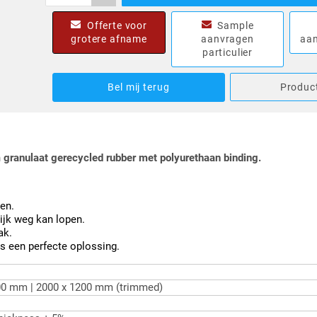
Offerte voor
Sample
grotere afname
aanvragen
aan
particulier
Bel mij terug
Product
n
granulaat gerecycled rubber met polyurethaan binding.
en.
lijk weg kan lopen.
ak.
rs een perfecte oplossing.
00 mm | 2000 x 1200 mm (trimmed)