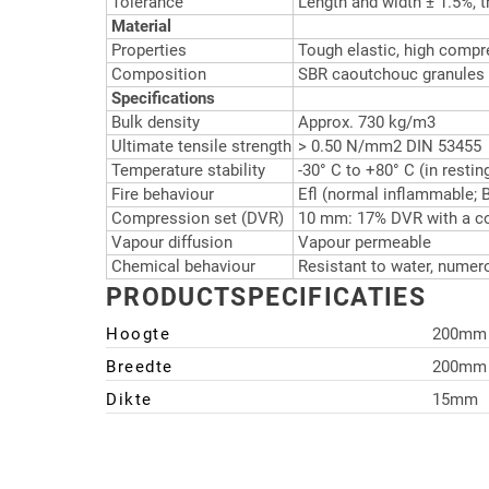
Tolerance
Length and width ± 1.5%, 
Material
Properties
Tough elastic, high compr
Composition
SBR caoutchouc granules 
Specifications
Bulk density
Approx. 730 kg/m3
Ultimate tensile strength
> 0.50 N/mm2 DIN 53455
Temperature stability
-30° C to +80° C (in resti
Fire behaviour
Efl (normal inflammable; 
Compression set (DVR)
10 mm: 17% DVR with a c
Vapour diffusion
Vapour permeable
Chemical behaviour
Resistant to water, numero
PRODUCTSPECIFICATIES
Hoogte
200mm
Breedte
200mm
Dikte
15mm