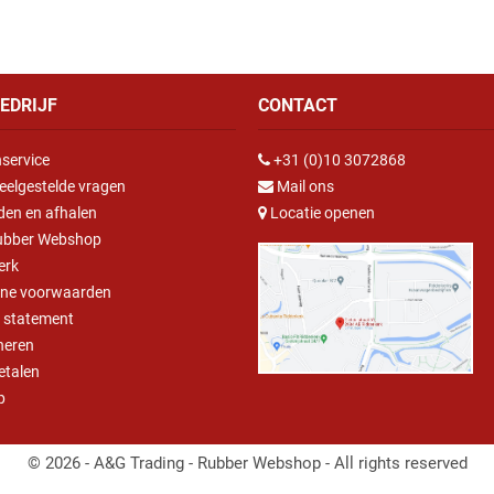
EDRIJF
CONTACT
service
+31 (0)10 3072868
eelgestelde vragen
Mail ons
den en afhalen
Locatie openen
ubber Webshop
erk
ne voorwaarden
y statement
neren
betalen
p
© 2026 - A&G Trading - Rubber Webshop - All rights reserved