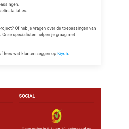
passingen.
elinstallaties.
project? Of heb je vragen over de toepassingen van
 Onze specialisten helpen je graag met
f lees wat klanten zeggen op
Kiyoh
.
SOCIAL
Onze rating is 9.1 van 10, gebaseerd op