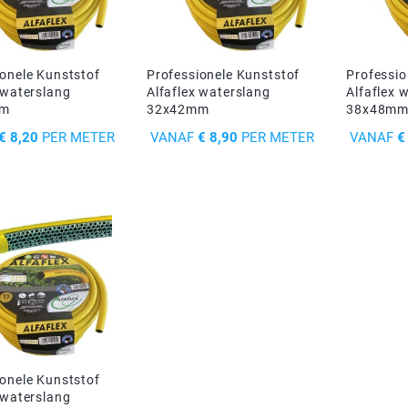
ionele Kunststof
Professionele Kunststof
Professio
 waterslang
Alfaflex waterslang
Alfaflex 
mm
32x42mm
38x48m
PRIJS
PRIJS
€ 8,20
PER METER
VANAF
€ 8,90
PER METER
VANAF
€
ionele Kunststof
 waterslang