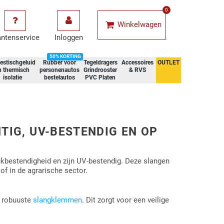
0
Winkelwagen
antenservice
Inloggen
50% KORTING
estischgeluid
Rubber voor
Tegeldragers
Accessoires
OUTLET
n thermisch
personenautos
Grindrooster
& RVS
isolatie
bestelautos
PVC Platen
IG, UV-BESTENDIG EN OP
bestendigheid en zijn UV-bestendig. Deze slangen
of in de agrarische sector.
n robuuste
slangklemmen
. Dit zorgt voor een veilige