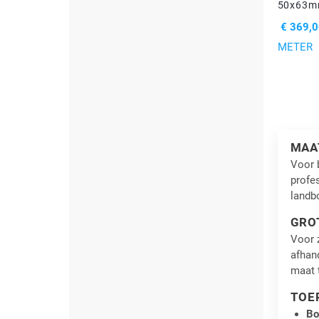
50x63mm
PRIJS
€ 369,0
METER
MAA
Voor 
profes
landb
GRO
Voor z
afhand
maat t
TOE
Bo