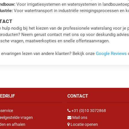
ndbouw:
Voor irrigatiesystemen en watersystemen in landbouwtoe
dustrie:
Voor watertransport in industriële reinigingsprocessen en ko
TACT
 hulp nodig bij het kiezen van de professionele waterslang voor je 
producten? Neem gerust contact met ons op voor deskundig advies.
ische vragen, maatwerkopties en snelle offerteaanvragen.
r ervaringen lezen van andere klanten? Bekijk onze
Google Reviews
o
EDRIJF
CONTACT
service
+31 (0)10 3072868
eelgestelde vragen
Mail ons
den en afhalen
Locatie openen