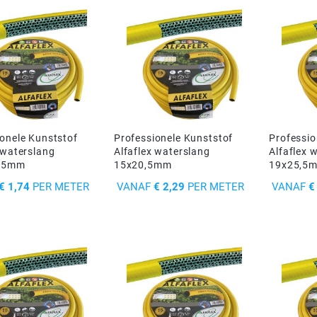
ionele Kunststof
Professionele Kunststof
Professio
 waterslang
Alfaflex waterslang
Alfaflex 
7,5mm
15x20,5mm
19x25,5
PRIJS
PRIJS
€ 1,74
PER METER
VANAF
€ 2,29
PER METER
VANAF
€