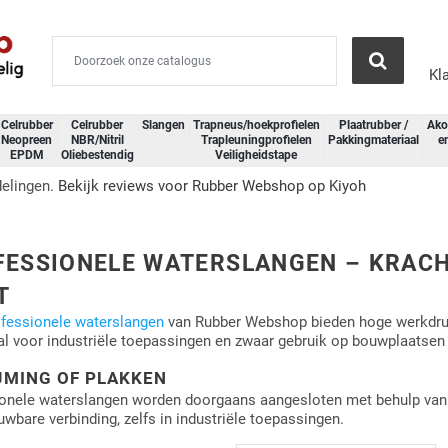
Kl
Celrubber
Celrubber
Slangen
Trapneus/hoekprofielen
Plaatrubber /
Ako
Neopreen
NBR/Nitril
Trapleuningprofielen
Pakkingmateriaal
e
EPDM
Oliebestendig
Veiligheidstape
delingen.
Bekijk reviews voor Rubber Webshop op Kiyoh
ESSIONELE WATERSLANGEN – KRACHT
T
fessionele waterslangen
van Rubber Webshop bieden hoge werkdruk
aal voor industriële toepassingen en zwaar gebruik op bouwplaatsen 
JMING OF PLAKKEN
onele waterslangen worden doorgaans aangesloten met behulp va
uwbare verbinding, zelfs in industriële toepassingen.