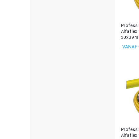
Profess
Alfaflex
30x39
PRIJS
VANAF
Profess
Alfaflex