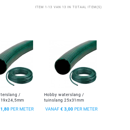
ITEM 1-13 VAN 13 IN TOTAAL ITEM(S)
terslang /
Hobby waterslang /
g 19x24,5mm
tuinslang 25x31mm
PRIJS
 1,80
PER METER
VANAF
€ 3,00
PER METER