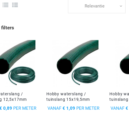
Relevantie
filters
aterslang /
Hobby waterslang /
Hobby wa
ng 12,5x17mm
tuinslang 15x19,5mm
tuinslan
PRIJS
PRIJS
€ 0,89
PER METER
VANAF
€ 1,09
PER METER
VANAF
€