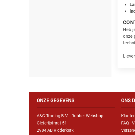
La
In
CON
Heb je
onze 
techn
Lieve
ONZE GEGEVENS
ONS B
A&G Trading B.V. - Rubber Webshop
Klanten
Gieterijstraat 51
FAQ - V
2984 AB Ridderkerk
Verzen