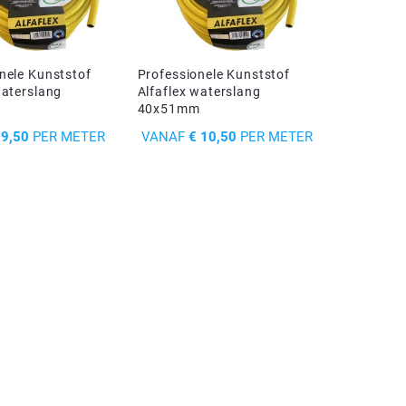
nele Kunststof
Professionele Kunststof
waterslang
Alfaflex waterslang
m
40x51mm
PRIJS
 9,50
PER METER
VANAF
€ 10,50
PER METER