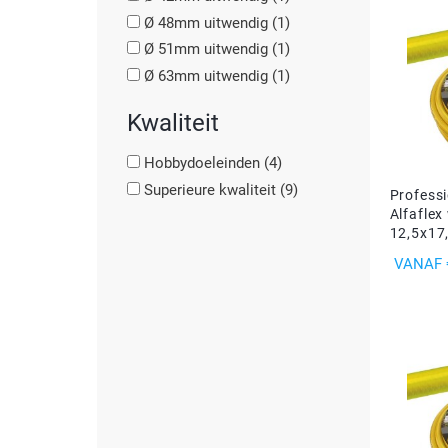
Driehoek/Wig profielen
Oploopprofielen
Ø 48mm uitwendig
(1)
Ø 51mm uitwendig
(1)
Silicone U Profielen
Hoekprofielen
Ø 63mm uitwendig
(1)
Kwaliteit
Luikenpakking
O-ringen
Hobbydoeleinden
(4)
Schoonmaakmiddel
Superieure kwaliteit
(9)
Profess
Alfaflex
12,5x1
PRIJS
VANAF