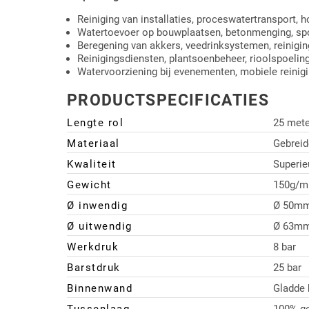
Reiniging van installaties, proceswatertransport
Watertoevoer op bouwplaatsen, betonmenging, s
Beregening van akkers, veedrinksystemen, reinigin
Reinigingsdiensten, plantsoenbeheer, rioolspoelin
Watervoorziening bij evenementen, mobiele reini
PRODUCTSPECIFICATIES
Lengte rol
25 mete
Materiaal
Gebreid
Kwaliteit
Superie
Gewicht
150g/m
Ø inwendig
Ø 50mm
Ø uitwendig
Ø 63mm
Werkdruk
8 bar
Barstdruk
25 bar
Binnenwand
Gladde 