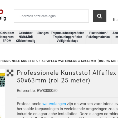
Kl
Celrubber
Celrubber
Slangen
Trapneus/hoekprofielen
Plaatrubber /
Ako
Neopreen
NBR/Nitril
Trapleuningprofielen
Pakkingmateriaal
e
EPDM
Oliebestendig
Veiligheidstape
FESSIONELE KUNSTSTOF ALFAFLEX WATERSLANG 50X63MM (ROL 25 MET
Professionele Kunststof Alfaflex
50x63mm (rol 25 meter)
Referentie: RW8000050
Professionele
waterslangen
zijn ontworpen voor intensiev
herhaalde toepassingen in veeleisende omgevingen zoals
industrie en agrarische installaties. Deze slangen combi