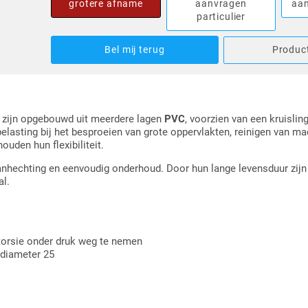
grotere afname
aanvragen
aan
particulier
Bel mij terug
Product
zijn opgebouwd uit meerdere lagen
PVC
, voorzien van een kruislin
elasting bij het besproeien van grote oppervlakten, reinigen van m
uden hun flexibiliteit.
aanhechting en eenvoudig onderhoud. Door hun lange levensduur zijn 
l.
torsie onder druk weg te nemen
 diameter 25