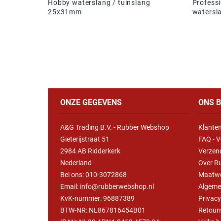
Hobby waterslang / tuinslang
Professi
25x31mm
waters
ONZE GEGEVENS
ONS B
A&G Trading B.V. - Rubber Webshop
Klanten
Gieterijstraat 51
FAQ - V
2984 AB Ridderkerk
Verzen
Nederland
Over R
Bel ons:
010-3072868
Maatw
Email: info@rubberwebshop.nl
Algeme
KvK-nummer: 96887389
Privac
BTW-NR: NL867816454B01
Retour