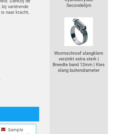
heid. Dankzij de
Secondelijm
 bij variërende
is naar kracht,
Wormschroef slangklem
verzinkt extra sterk |
Breedte band 12mm | Kies
slang buitendiameter
r
Sample