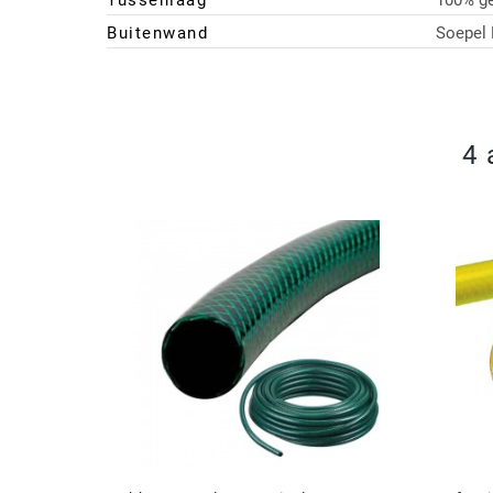
Tussenlaag
100% g
Buitenwand
Soepel
4 