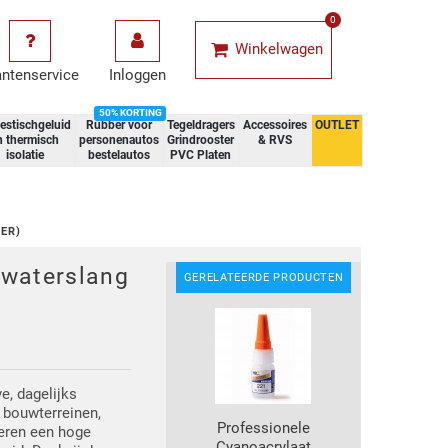
0
Winkelwagen
antenservice
Inloggen
50% KORTING
estischgeluid
Rubber voor
Tegeldragers
Accessoires
OUTLET
n thermisch
personenautos
Grindrooster
& RVS
isolatie
bestelautos
PVC Platen
ER)
 waterslang
GERELATEERDE PRODUCTEN
e, dagelijks
 bouwterreinen,
Professionele
neren een hoge
Cyanoacrylaat