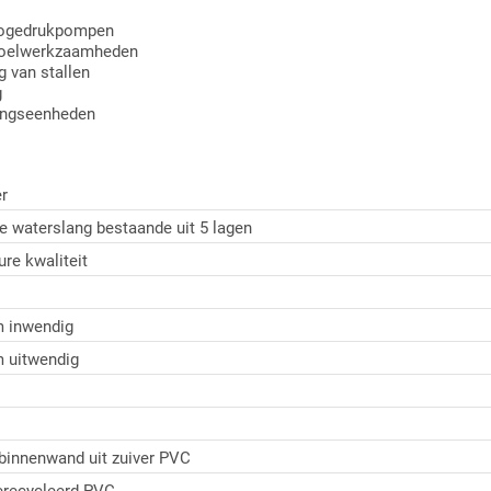
, hogedrukpompen
poelwerkzaamheden
g van stallen
g
gingseenheden
r
e waterslang bestaande uit 5 lagen
ure kwaliteit
 inwendig
 uitwendig
binnenwand uit zuiver PVC