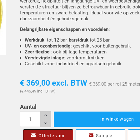
werkdruk, flexibiliteit en langdurige UV- en weerbestendig
versterkte structuur blijven ze betrouwbaar in gebruik, ook
temperaturen en zware belasting. Ideaal voor wie op zoek 
duurzaamheid én gebruiksgemak.
Belangrijkste eigenschappen en voordelen:
Werkdruk
: tot 12 bar,
barstdruk
tot 25 bar
UV- en ozonbestendig
: geschikt voor buitengebruik
Zeer flexibel
: ook bij lage temperaturen
Verstevigde inlage
: voorkomt knikken
Geschikt voor: industrieel en agrarisch gebruik
€ 369,00
excl. BTW
€ 369,00 per rol 25 mete
(€ 446,49 incl. BTW)
Aantal
In winkelwagen
Offerte voor
Sample