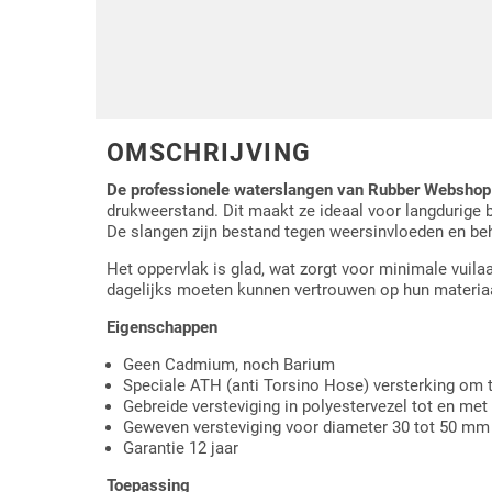
Driehoek/Wig profielen
Oploopprofielen
Silicone U Profielen
Hoekprofielen
Luikenpakking
O-ringen
OMSCHRIJVING
De
professionele waterslangen van Rubber Webshop
Schoonmaakmiddel
drukweerstand. Dit maakt ze ideaal voor langdurige b
De slangen zijn bestand tegen weersinvloeden en beho
Het oppervlak is glad, wat zorgt voor minimale vuil
dagelijks moeten kunnen vertrouwen op hun materiaa
Eigenschappen
Geen Cadmium, noch Barium
Speciale ATH (anti Torsino Hose) versterking om 
Gebreide versteviging in polyestervezel tot en met
Geweven versteviging voor diameter 30 tot 50 mm
Garantie 12 jaar
Toepassing