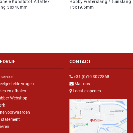
onele Kunststof Alfaflex
Hobby waterslang / tuinslang
lang 38x48mm
15x19,5mm
EDRIJF
CONTACT
service
+31 (0)10 3072868
eelgestelde vragen
Mail ons
den en afhalen
Locatie openen
ubber Webshop
erk
ne voorwaarden
y statement
neren