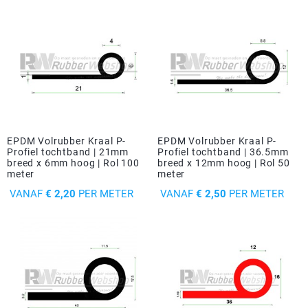
Driehoek/Wig profielen
Oploopprofielen
Silicone U Profielen
Hoekprofielen
Luikenpakking
O-ringen
Schoonmaakmiddel
EPDM Volrubber Kraal P-
EPDM Volrubber Kraal P-
Profiel tochtband | 21mm
Profiel tochtband | 36.5mm
breed x 6mm hoog | Rol 100
breed x 12mm hoog | Rol 50
meter
meter
PRIJS
PRIJS
VANAF
€ 2,20
PER METER
VANAF
€ 2,50
PER METER