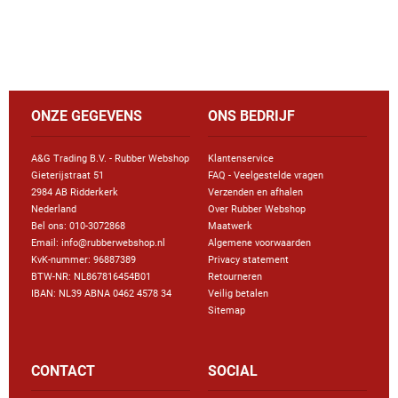
ONZE GEGEVENS
ONS BEDRIJF
A&G Trading B.V. - Rubber Webshop
Klantenservice
Gieterijstraat 51
FAQ - Veelgestelde vragen
2984 AB Ridderkerk
Verzenden en afhalen
Nederland
Over Rubber Webshop
Bel ons:
010-3072868
Maatwerk
Email: info@rubberwebshop.nl
Algemene voorwaarden
KvK-nummer: 96887389
Privacy statement
BTW-NR: NL867816454B01
Retourneren
IBAN: NL39 ABNA 0462 4578 34
Veilig betalen
Sitemap
CONTACT
SOCIAL