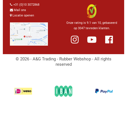
+31 (0)10 3072868
Mail ons
Locatie openen
Onze rating is 9.1 van 10, gebaseerd
op 3047 tevreden klanten.
© 2026 - A&G Trading - Rubber Webshop - All rights
reserved