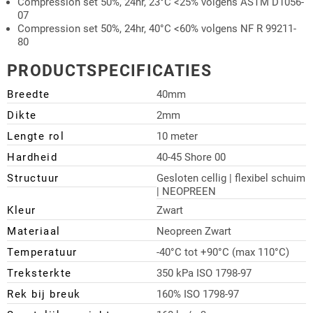
Compression set 50%, 24hr, 23°C <25% volgens ASTM D1056-
07
Compression set 50%, 24hr, 40°C <60% volgens NF R 99211-
80
PRODUCTSPECIFICATIES
Breedte
40mm
Dikte
2mm
Lengte rol
10 meter
Hardheid
40-45 Shore 00
Structuur
Gesloten cellig | flexibel schuim
| NEOPREEN
Kleur
Zwart
Materiaal
Neopreen Zwart
Temperatuur
-40°C tot +90°C (max 110°C)
Treksterkte
350 kPa ISO 1798-97
Rek bij breuk
160% ISO 1798-97