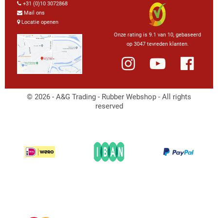
+31 (0)10 3072868
Mail ons
Locatie openen
Onze rating is 9.1 van 10, gebaseerd
op 3047 tevreden klanten.
© 2026 - A&G Trading - Rubber Webshop - All rights
reserved