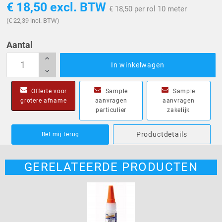
€ 18,50
excl. BTW
€ 18,50 per rol 10 meter
(€ 22,39 incl. BTW)
Aantal
In winkelwagen
Offerte voor
Sample
Sample
grotere afname
aanvragen
aanvragen
particulier
zakelijk
Productdetails
Bel mij terug
GERELATEERDE PRODUCTEN