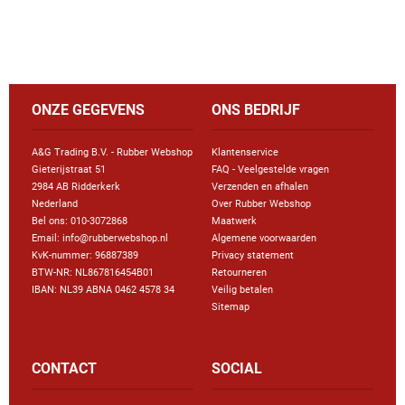
ONZE GEGEVENS
ONS BEDRIJF
A&G Trading B.V. - Rubber Webshop
Klantenservice
Gieterijstraat 51
FAQ - Veelgestelde vragen
2984 AB Ridderkerk
Verzenden en afhalen
Nederland
Over Rubber Webshop
Bel ons:
010-3072868
Maatwerk
Email: info@rubberwebshop.nl
Algemene voorwaarden
KvK-nummer: 96887389
Privacy statement
BTW-NR: NL867816454B01
Retourneren
IBAN: NL39 ABNA 0462 4578 34
Veilig betalen
Sitemap
CONTACT
SOCIAL