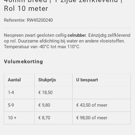
Driehoek/Wig profielen
Oploopprofielen
Rol 10 meter
Silicone U Profielen
Hoekprofielen
Referentie: RW45200240
Neopreen zwart gesloten cellig
celrubbe
r. Eénzijdig zelfklevend
Luikenpakking
O-ringen
op rol. Duurzame afdichting bij water en andere vloeistoffen.
Temperatuur van -40°C tot max 110°C.
Schoonmaakmiddel
Volumekorting
Aantal
Stukprijs
U bespaart
1-4
€ 18,50
5-9
€ 9,80
€ 43,50 of meer
10 +
€ 8,70
€ 98,00 of meer