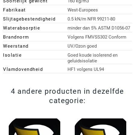
Soortelijk gewicht
160 kg/m3
Fabrikaat
West-Europees
Slijtagebestendigheid
0.5 kN/m NFR 99211-80
Waterabsorptie
minder dan 5% ASTM D1056-07
Brandnorm
Volgens FMVSS302 Conform
Weerstand
UV/Ozon goed
Isolatie
Goed koude isolerend en
geluidsisolatie
Vlamdovendheid
HF1 volgens UL94
4 andere producten in dezelfde
categorie: