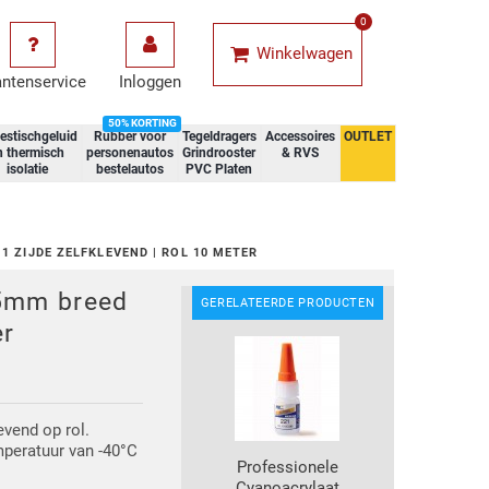
0
Winkelwagen
antenservice
Inloggen
50% KORTING
estischgeluid
Rubber voor
Tegeldragers
Accessoires
OUTLET
n thermisch
personenautos
Grindrooster
& RVS
isolatie
bestelautos
PVC Platen
1 ZIJDE ZELFKLEVEND | ROL 10 METER
25mm breed
GERELATEERDE PRODUCTEN
er
levend op rol.
mperatuur van -40°C
Professionele
Cyanoacrylaat