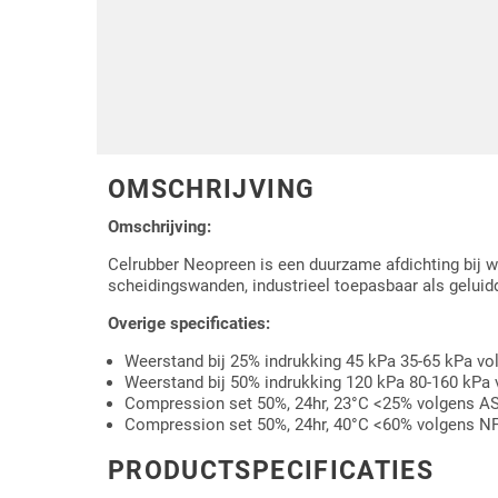
Driehoek/Wig profielen
Oploopprofielen
Silicone U Profielen
Hoekprofielen
Luikenpakking
O-ringen
OMSCHRIJVING
Schoonmaakmiddel
Omschrijving:
Celrubber Neopreen is een duurzame afdichting bij wa
scheidingswanden, industrieel toepasbaar als gelui
Overige specificaties:
Weerstand bij 25% indrukking 45 kPa 35-65 kPa 
Weerstand bij 50% indrukking 120 kPa 80-160 kPa
Compression set 50%, 24hr, 23°C <25% volgens 
Compression set 50%, 24hr, 40°C <60% volgens N
PRODUCTSPECIFICATIES