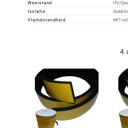
Weerstand
UV/Ozo
Isolatie
Goed ko
Vlamdovendheid
HF1 vo
4 