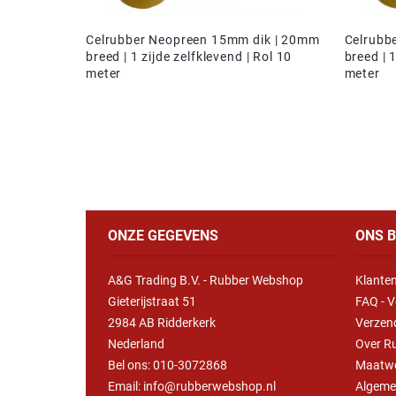
Celrubber Neopreen 15mm dik | 20mm
Celrubb
breed | 1 zijde zelfklevend | Rol 10
breed | 1
meter
meter
ONZE GEGEVENS
ONS B
A&G Trading B.V. - Rubber Webshop
Klanten
Gieterijstraat 51
FAQ - V
2984 AB Ridderkerk
Verzen
Nederland
Over R
Bel ons:
010-3072868
Maatw
Email: info@rubberwebshop.nl
Algeme