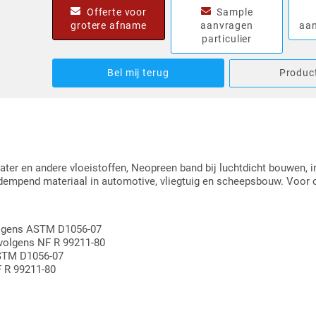
Offerte voor
Sample
grotere afname
aanvragen
aan
particulier
Bel mij terug
Product
ter en andere vloeistoffen, Neopreen band bij luchtdicht bouwen, i
ddempend materiaal in automotive, vliegtuig en scheepsbouw. Voor 
volgens ASTM D1056-07
 volgens NF R 99211-80
ASTM D1056-07
F R 99211-80