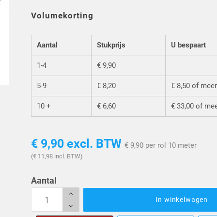
Volumekorting
Aantal
Stukprijs
U bespaart
1-4
€ 9,90
5-9
€ 8,20
€ 8,50 of mee
10 +
€ 6,60
€ 33,00 of me
€ 9,90
excl. BTW
€ 9,90 per rol 10 meter
(€ 11,98 incl. BTW)
Aantal
In winkelwagen