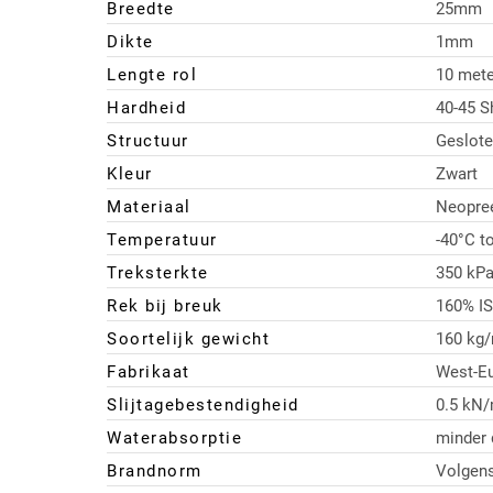
Breedte
25mm
Dikte
1mm
Lengte rol
10 mete
Hardheid
40-45 S
Structuur
Geslote
Kleur
Zwart
Materiaal
Neopre
Temperatuur
-40°C t
Treksterkte
350 kPa
Rek bij breuk
160% IS
Soortelijk gewicht
160 kg
Fabrikaat
West-E
Slijtagebestendigheid
0.5 kN
Waterabsorptie
minder
Brandnorm
Volgen