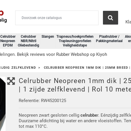
Kl
Celrubber
Celrubber
Slangen
Trapneus/hoekprofielen
Plaatrubber /
Ako
Neopreen
NBR/Nitril
Trapleuningprofielen
Pakkingmateriaal
e
EPDM
Oliebestendig
Veiligheidstape
delingen.
Bekijk reviews voor Rubber Webshop op Kiyoh
IJDIG ZELFKLEVEND
CELRUBBER NEOPREEN 1MM DIK | 25MM BREED | 
Celrubber Neopreen 1mm dik | 
| 1 zijde zelfklevend | Rol 10 met
Referentie: RW45200125
Neopreen zwart gesloten cellig
celrubbe
r. Eénzijdig zelfk
Duurzame afdichting bij water en andere vloeistoffen. Te
tot max 110°C.