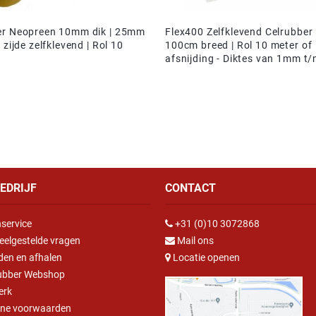
er Neopreen 10mm dik | 25mm
Flex400 Zelfklevend Celrubber
 zijde zelfklevend | Rol 10
100cm breed | Rol 10 meter of
afsnijding - Diktes van 1mm 
EDRIJF
CONTACT
service
+31 (0)10 3072868
eelgestelde vragen
Mail ons
den en afhalen
Locatie openen
ubber Webshop
erk
ne voorwaarden