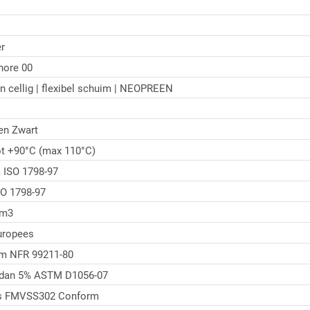
r
hore 00
n cellig | flexibel schuim | NEOPREEN
en Zwart
ot +90°C (max 110°C)
 ISO 1798-97
O 1798-97
/m3
uropees
/m NFR 99211-80
 dan 5% ASTM D1056-07
s FMVSS302 Conform