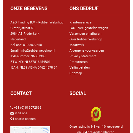
ONZE GEGEVENS
ONS BEDRIJF
A&G Trading B.V. - Rubber Webshop
Klantenservice
Gieterijstraat 51
FAQ - Veelgestelde vragen
2984 AB Ridderkerk
Verzenden en afhalen
Nederland
Over Rubber Webshop
Bel ons:
010-3072868
Maatwerk
Email: info@rubberwebshop.nl
Algemene voorwaarden
KvK-nummer: 96887389
Privacy statement
BTW-NR: NL867816454B01
Retourneren
IBAN: NL39 ABNA 0462 4578 34
Veilig betalen
Sitemap
CONTACT
SOCIAL
+31 (0)10 3072868
Mail ons
Locatie openen
Onze rating is 9.1 van 10, gebaseerd
op 3047 tevreden klanten.