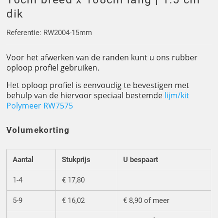
Driehoek/Wig profielen
Oploopprofielen
dik
Silicone U Profielen
Hoekprofielen
Referentie: RW2004-15mm
Voor het afwerken van de randen kunt u ons rubber
Luikenpakking
O-ringen
oploop profiel gebruiken.
Schoonmaakmiddel
Het oploop profiel is eenvoudig te bevestigen met
behulp van de hiervoor speciaal bestemde
lijm/kit
Polymeer RW7575
Volumekorting
Aantal
Stukprijs
U bespaart
1-4
€ 17,80
5-9
€ 16,02
€ 8,90 of meer