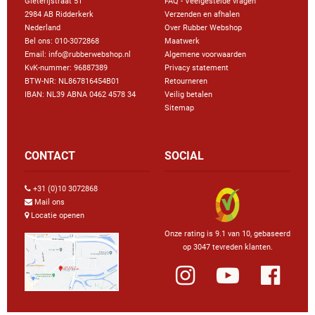
Gieterijstraat 51
FAQ - Veelgestelde vragen
2984 AB Ridderkerk
Verzenden en afhalen
Nederland
Over Rubber Webshop
Bel ons:
010-3072868
Maatwerk
Email: info@rubberwebshop.nl
Algemene voorwaarden
KvK-nummer: 96887389
Privacy statement
BTW-NR: NL867816454B01
Retourneren
IBAN: NL39 ABNA 0462 4578 34
Veilig betalen
Sitemap
CONTACT
SOCIAL
+31 (0)10 3072868
Mail ons
Locatie openen
Onze rating is 9.1 van 10, gebaseerd
op 3047 tevreden klanten.