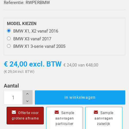
Referentie: RWPERBMW
Driehoek/Wig profielen
Oploopprofielen
Silicone U Profielen
Hoekprofielen
MODEL KIEZEN
BMW X1, X2 vanaf 2016
Luikenpakking
O-ringen
BMW X3 vanaf 2017
BMW X1 3-serie vanaf 2005
Schoonmaakmiddel
€ 24,00
excl. BTW
€ 24,00 van €48,00
(€ 29,04 incl. BTW)
Aantal
In winkelwagen
Offerte voor
Sample
Sample
grotere afname
aanvragen
aanvragen
particulier
zakelijk