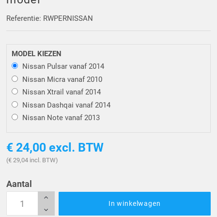
Driehoek/Wig profielen
Oploopprofielen
Referentie: RWPERNISSAN
Silicone U Profielen
Hoekprofielen
MODEL KIEZEN
Luikenpakking
O-ringen
Nissan Pulsar vanaf 2014
Nissan Micra vanaf 2010
Schoonmaakmiddel
Nissan Xtrail vanaf 2014
Nissan Dashqai vanaf 2014
Nissan Note vanaf 2013
€ 24,00
excl. BTW
(€ 29,04 incl. BTW)
Aantal
In winkelwagen