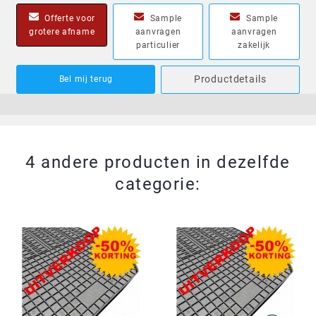
Offerte voor
Sample
Sample
grotere afname
aanvragen
aanvragen
particulier
zakelijk
Productdetails
Bel mij terug
4 andere producten in dezelfde
categorie: