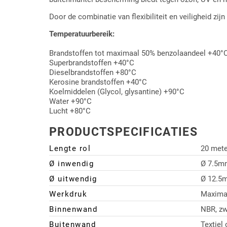
Door de combinatie van flexibiliteit en veiligheid zij
Temperatuurbereik:
Brandstoffen tot maximaal 50% benzolaandeel +40°
Superbrandstoffen +40°C
Dieselbrandstoffen +80°C
Kerosine brandstoffen +40°C
Koelmiddelen (Glycol, glysantine) +90°C
Water +90°C
Lucht +80°C
PRODUCTSPECIFICATIES
Lengte rol
20 mete
Ø inwendig
Ø 7.5m
Ø uitwendig
Ø 12.5
Werkdruk
Maximaa
Binnenwand
NBR, zw
Buitenwand
Textiel