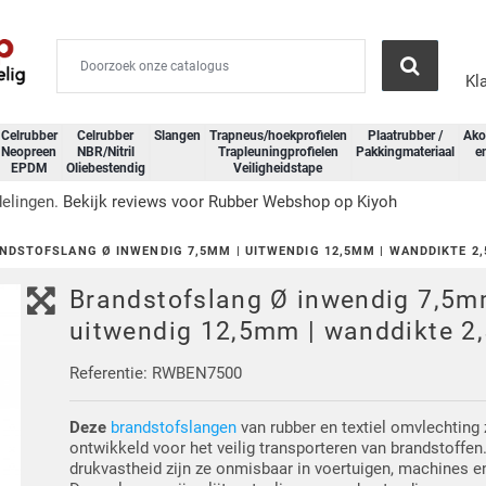
Kl
Celrubber
Celrubber
Slangen
Trapneus/hoekprofielen
Plaatrubber /
Ako
Neopreen
NBR/Nitril
Trapleuningprofielen
Pakkingmateriaal
e
EPDM
Oliebestendig
Veiligheidstape
delingen.
Bekijk reviews voor Rubber Webshop op Kiyoh
NDSTOFSLANG Ø INWENDIG 7,5MM | UITWENDIG 12,5MM | WANDDIKTE 2
Brandstofslang Ø inwendig 7,5m
uitwendig 12,5mm | wanddikte 
Referentie: RWBEN7500
Deze
brandstofslangen
van rubber en textiel omvlechting 
ontwikkeld voor het veilig transporteren van brandstoffen
drukvastheid zijn ze onmisbaar in voertuigen, machines 