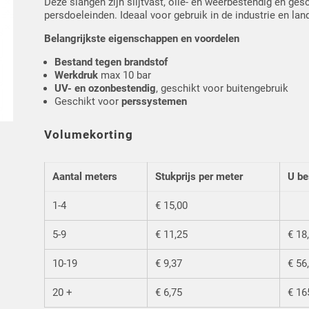
Deze slangen zijn slijtvast, olie- en weerbestendig en ges
persdoeleinden. Ideaal voor gebruik in de industrie en la
Belangrijkste eigenschappen en voordelen
Bestand tegen brandstof
Werkdruk
max 10 bar
UV- en ozonbestendig
, geschikt voor buitengebruik
Geschikt voor
perssystemen
Volumekorting
Aantal meters
Stukprijs per meter
U be
1-4
€ 15,00
5-9
€ 11,25
€ 18
10-19
€ 9,37
€ 56
20 +
€ 6,75
€ 16