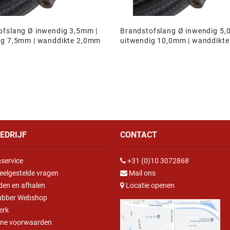
ofslang Ø inwendig 3,5mm |
Brandstofslang Ø inwendig 5,
ig 7,5mm | wanddikte 2,0mm
uitwendig 10,0mm | wanddikt
EDRIJF
CONTACT
service
+31 (0)10 3072868
eelgestelde vragen
Mail ons
den en afhalen
Locatie openen
ubber Webshop
erk
ne voorwaarden