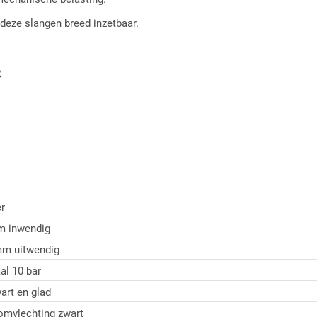
n deze slangen breed inzetbaar.
C
r
m inwendig
mm uitwendig
l 10 bar
art en glad
 omvlechting zwart