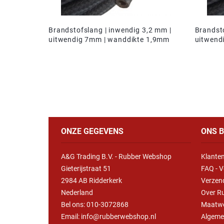
Brandstofslang | inwendig 3,2 mm |
Brandst
uitwendig 7mm | wanddikte 1,9mm
uitwend
ONZE GEGEVENS
ONS B
A&G Trading B.V. - Rubber Webshop
Klanten
Gieterijstraat 51
FAQ - V
2984 AB Ridderkerk
Verzen
Nederland
Over R
Bel ons:
010-3072868
Maatw
Email: info@rubberwebshop.nl
Algeme