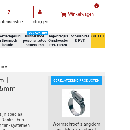
0
Winkelwagen
antenservice
Inloggen
50% KORTING
estischgeluid
Rubber voor
Tegeldragers
Accessoires
OUTLET
n thermisch
personenautos
Grindrooster
& RVS
isolatie
bestelautos
PVC Platen
,5MM
m |
GERELATEERDE PRODUCTEN
2,5mm
zijn speciaal
. Dankzij hun
Wormschroef slangklem
en tanksystemen.
verzinkt extra sterk |