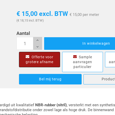
€ 15,00
excl. BTW
€ 15,00 per meter
(€ 18,15 incl. BTW)
Aantal
In winkelwagen
Offerte voor
Sample
grotere afname
aanvragen
aan
particulier
Bel mij terug
Product
ardigd uit kwalitatief
NBR-rubber (nitril)
, versterkt met een synthetis
andstofdistributie onder zowel lage als hoge druk. De binnenwand i
mechanische belasting.