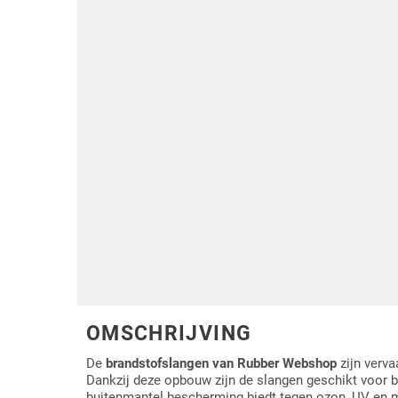
Driehoek/Wig profielen
Oploopprofielen
Silicone U Profielen
Hoekprofielen
Luikenpakking
O-ringen
Schoonmaakmiddel
OMSCHRIJVING
De
brandstofslangen van Rubber Webshop
zijn verva
Dankzij deze opbouw zijn de slangen geschikt voor br
buitenmantel bescherming biedt tegen ozon, UV en 