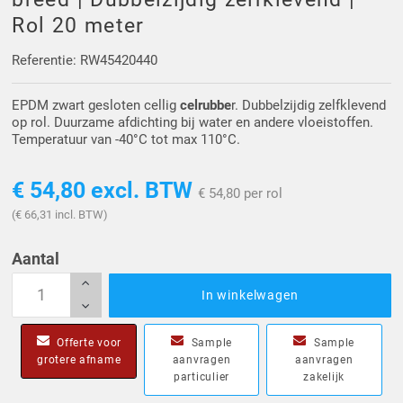
Driehoek/Wig profielen
Oploopprofielen
Rol 20 meter
Silicone U Profielen
Hoekprofielen
Referentie: RW45420440
EPDM zwart gesloten cellig
celrubbe
r. Dubbelzijdig zelfklevend
Luikenpakking
O-ringen
op rol. Duurzame afdichting bij water en andere vloeistoffen.
Temperatuur van -40°C tot max 110°C.
Schoonmaakmiddel
€ 54,80
excl. BTW
€ 54,80 per rol
(€ 66,31 incl. BTW)
Aantal
In winkelwagen
Offerte voor
Sample
Sample
grotere afname
aanvragen
aanvragen
particulier
zakelijk