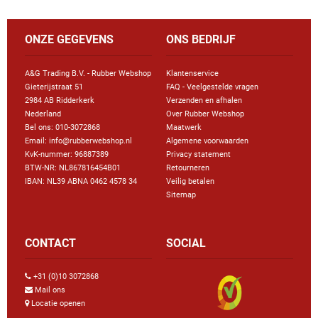
ONZE GEGEVENS
ONS BEDRIJF
A&G Trading B.V. - Rubber Webshop
Klantenservice
Gieterijstraat 51
FAQ - Veelgestelde vragen
2984 AB Ridderkerk
Verzenden en afhalen
Nederland
Over Rubber Webshop
Bel ons:
010-3072868
Maatwerk
Email: info@rubberwebshop.nl
Algemene voorwaarden
KvK-nummer: 96887389
Privacy statement
BTW-NR: NL867816454B01
Retourneren
IBAN: NL39 ABNA 0462 4578 34
Veilig betalen
Sitemap
CONTACT
SOCIAL
+31 (0)10 3072868
Mail ons
Locatie openen