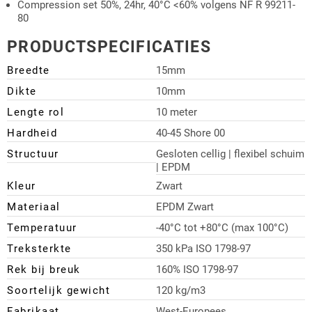
Compression set 50%, 24hr, 40°C <60% volgens NF R 99211-
80
PRODUCTSPECIFICATIES
Breedte
15mm
Dikte
10mm
Lengte rol
10 meter
Hardheid
40-45 Shore 00
Structuur
Gesloten cellig | flexibel schuim
| EPDM
Kleur
Zwart
Materiaal
EPDM Zwart
Temperatuur
-40°C tot +80°C (max 100°C)
Treksterkte
350 kPa ISO 1798-97
Rek bij breuk
160% ISO 1798-97
Soortelijk gewicht
120 kg/m3
Fabrikaat
West-Europees