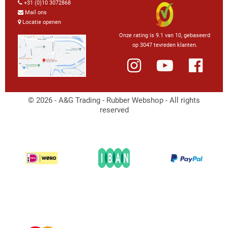
+31 (0)10 3072868
Mail ons
Locatie openen
Onze rating is 9.1 van 10, gebaseerd
op 3047 tevreden klanten.
© 2026 - A&G Trading - Rubber Webshop - All rights
reserved