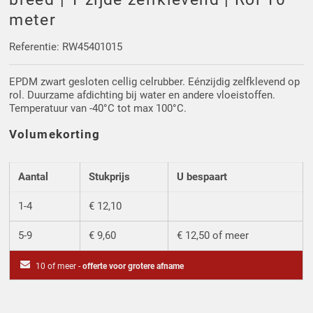
Driehoek/Wig profielen
Oploopprofielen
meter
Silicone U Profielen
Hoekprofielen
Referentie: RW45401015
EPDM zwart gesloten cellig celrubber. Eénzijdig zelfklevend op
Luikenpakking
O-ringen
rol. Duurzame afdichting bij water en andere vloeistoffen.
Temperatuur van -40°C tot max 100°C.
Schoonmaakmiddel
Volumekorting
Aantal
Stukprijs
U bespaart
1-4
€ 12,10
5-9
€ 9,60
€ 12,50 of meer
10 of meer -
offerte voor grotere afname