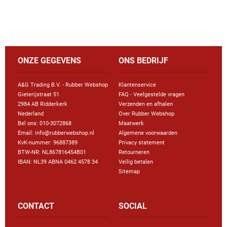
ONZE GEGEVENS
ONS BEDRIJF
A&G Trading B.V. - Rubber Webshop
Klantenservice
Gieterijstraat 51
FAQ - Veelgestelde vragen
2984 AB Ridderkerk
Verzenden en afhalen
Nederland
Over Rubber Webshop
Bel ons:
010-3072868
Maatwerk
Email: info@rubberwebshop.nl
Algemene voorwaarden
KvK-nummer: 96887389
Privacy statement
BTW-NR: NL867816454B01
Retourneren
IBAN: NL39 ABNA 0462 4578 34
Veilig betalen
Sitemap
CONTACT
SOCIAL