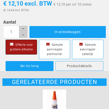
€ 12,10
excl. BTW
€ 12,10 per rol 10 meter
(€ 14,64 incl. BTW)
Aantal
In winkelwagen
Offerte voor
Sample
Sample
grotere afname
aanvragen
aanvragen
particulier
zakelijk
Productdetails
Bel mij terug
GERELATEERDE PRODUCTEN