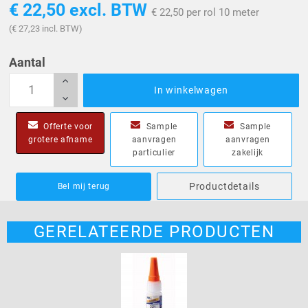
€ 22,50
excl. BTW
€ 22,50 per rol 10 meter
(€ 27,23 incl. BTW)
Aantal
In winkelwagen
Offerte voor
Sample
Sample
grotere afname
aanvragen
aanvragen
particulier
zakelijk
Productdetails
Bel mij terug
GERELATEERDE PRODUCTEN