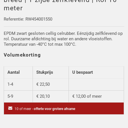
Driehoek/Wig profielen
Oploopprofielen
meter
Silicone U Profielen
Hoekprofielen
Referentie: RW454001550
EPDM zwart gesloten cellig celrubber. Eénzijdig zelfklevend op
Luikenpakking
O-ringen
rol. Duurzame afdichting bij water en andere vloeistoffen.
Temperatuur van -40°C tot max 100°C.
Schoonmaakmiddel
Volumekorting
Aantal
Stukprijs
U bespaart
1-4
€ 22,50
5-9
€ 20,10
€ 12,00 of meer
10 of meer -
offerte voor grotere afname