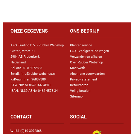
ONZE GEGEVENS
ONS BEDRIJF
A&G Trading B.V. - Rubber Webshop
Klantenservice
Gieterijstraat 51
FAQ - Veelgestelde vragen
2984 AB Ridderkerk
Verzenden en afhalen
Nederland
Over Rubber Webshop
Bel ons:
010-3072868
Maatwerk
Email: info@rubberwebshop.nl
Algemene voorwaarden
KvK-nummer: 96887389
Privacy statement
BTW-NR: NL867816454B01
Retourneren
IBAN: NL39 ABNA 0462 4578 34
Veilig betalen
Sitemap
CONTACT
SOCIAL
+31 (0)10 3072868