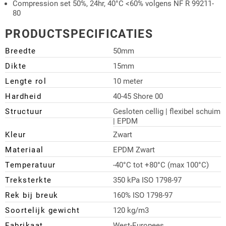
Compression set 50%, 24hr, 40°C <60% volgens NF R 99211-
80
PRODUCTSPECIFICATIES
Breedte
50mm
Dikte
15mm
Lengte rol
10 meter
Hardheid
40-45 Shore 00
Structuur
Gesloten cellig | flexibel schuim
| EPDM
Kleur
Zwart
Materiaal
EPDM Zwart
Temperatuur
-40°C tot +80°C (max 100°C)
Treksterkte
350 kPa ISO 1798-97
Rek bij breuk
160% ISO 1798-97
Soortelijk gewicht
120 kg/m3
Fabrikaat
West-Europees