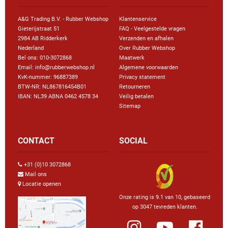
A&G Trading B.V. - Rubber Webshop
Klantenservice
Gieterijstraat 51
FAQ - Veelgestelde vragen
2984 AB Ridderkerk
Verzenden en afhalen
Nederland
Over Rubber Webshop
Bel ons:
010-3072868
Maatwerk
Email: info@rubberwebshop.nl
Algemene voorwaarden
KvK-nummer: 96887389
Privacy statement
BTW-NR: NL867816454B01
Retourneren
IBAN: NL39 ABNA 0462 4578 34
Veilig betalen
Sitemap
CONTACT
SOCIAL
+31 (0)10 3072868
Mail ons
Locatie openen
Onze rating is 9.1 van 10, gebaseerd
op 3047 tevreden klanten.