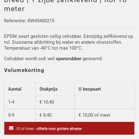
Driehoek/Wig profielen
Oploopprofielen
meter
Silicone U Profielen
Hoekprofielen
Referentie: RW45400215
EPDM zwart gesloten cellig celrubber. Eénzijdig zelfklevend op
Luikenpakking
O-ringen
rol. Duurzame afdichting bij water en andere vloeistoffen.
Temperatuur van -40°C tot max 100°C.
Schoonmaakmiddel
Celrubber wordt ook wel
sponsrubber
genoemd
Volumekorting
Aantal
Stukprijs
U bespaart
1-4
€ 10,40
5-9
€ 8,40
€ 10,00 of meer
10 of meer -
offerte voor grotere afname