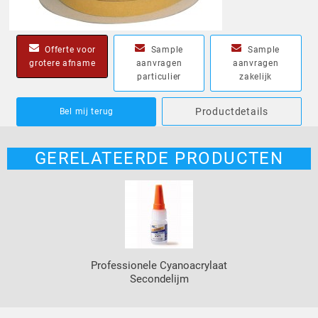
Offerte voor
Sample
Sample
grotere afname
aanvragen
aanvragen
particulier
zakelijk
Productdetails
Bel mij terug
GERELATEERDE PRODUCTEN
Professionele Cyanoacrylaat
Secondelijm