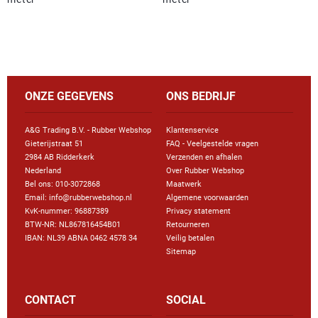
ONZE GEGEVENS
ONS BEDRIJF
A&G Trading B.V. - Rubber Webshop
Klantenservice
Gieterijstraat 51
FAQ - Veelgestelde vragen
2984 AB Ridderkerk
Verzenden en afhalen
Nederland
Over Rubber Webshop
Bel ons:
010-3072868
Maatwerk
Email: info@rubberwebshop.nl
Algemene voorwaarden
KvK-nummer: 96887389
Privacy statement
BTW-NR: NL867816454B01
Retourneren
IBAN: NL39 ABNA 0462 4578 34
Veilig betalen
Sitemap
CONTACT
SOCIAL