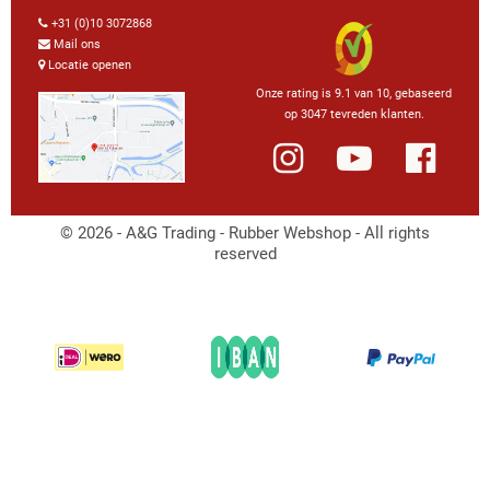
+31 (0)10 3072868
Mail ons
Locatie openen
Onze rating is 9.1 van 10, gebaseerd
op 3047 tevreden klanten.
© 2026 - A&G Trading - Rubber Webshop - All rights
reserved