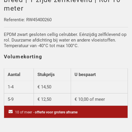
Driehoek/Wig profielen
Oploopprofielen
meter
Silicone U Profielen
Hoekprofielen
Referentie: RW45400260
EPDM zwart gesloten cellig celrubber. Eénzijdig zelfklevend op
Luikenpakking
O-ringen
rol. Duurzame afdichting bij water en andere vloeistoffen.
Temperatuur van -40°C tot max 100°C.
Schoonmaakmiddel
Volumekorting
Aantal
Stukprijs
U bespaart
1-4
€ 14,50
5-9
€ 12,50
€ 10,00 of meer
10 of meer -
offerte voor grotere afname