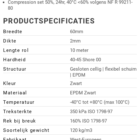
Compression set 50%, 24hr, 40°C <60% volgens NF R 99211-
80
PRODUCTSPECIFICATIES
Breedte
60mm
Dikte
2mm
Lengte rol
10 meter
Hardheid
40-45 Shore 00
Structuur
Gesloten cellig | flexibel schuim
| EPDM
Kleur
Zwart
Materiaal
EPDM Zwart
Temperatuur
-40°C tot +80°C (max 100°C)
Treksterkte
350 kPa ISO 1798-97
Rek bij breuk
160% ISO 1798-97
Soortelijk gewicht
120 kg/m3
Fabrikaat
West-Europees