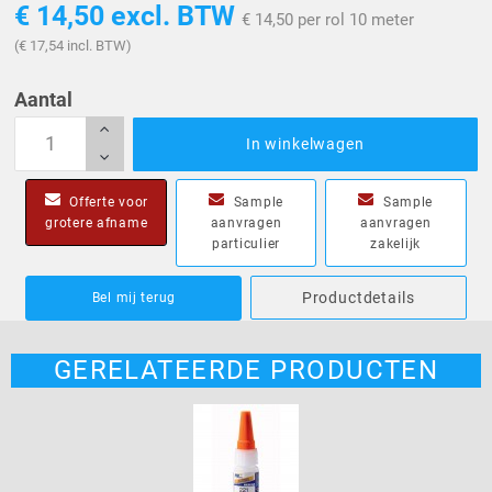
€ 14,50
excl. BTW
€ 14,50 per rol 10 meter
(€ 17,54 incl. BTW)
Aantal
In winkelwagen
Offerte voor
Sample
Sample
grotere afname
aanvragen
aanvragen
particulier
zakelijk
Productdetails
Bel mij terug
GERELATEERDE PRODUCTEN