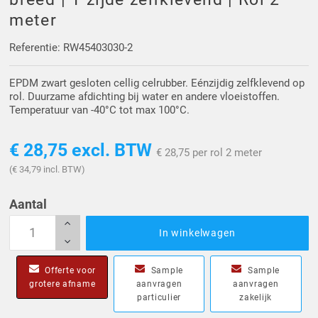
Driehoek/Wig profielen
Oploopprofielen
meter
Silicone U Profielen
Hoekprofielen
Referentie: RW45403030-2
EPDM zwart gesloten cellig celrubber. Eénzijdig zelfklevend op
Luikenpakking
O-ringen
rol. Duurzame afdichting bij water en andere vloeistoffen.
Temperatuur van -40°C tot max 100°C.
Schoonmaakmiddel
€ 28,75
excl. BTW
€ 28,75 per rol 2 meter
(€ 34,79 incl. BTW)
Aantal
In winkelwagen
Offerte voor
Sample
Sample
grotere afname
aanvragen
aanvragen
particulier
zakelijk