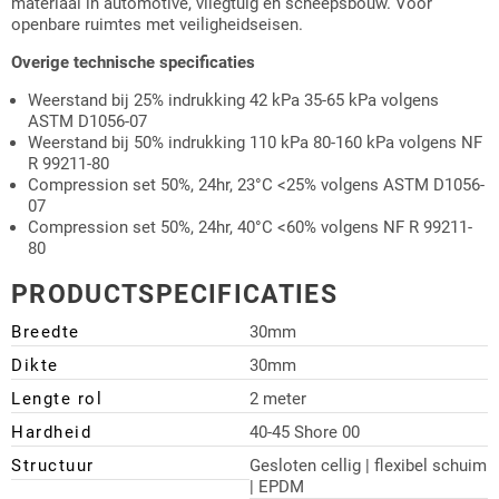
materiaal in automotive, vliegtuig en scheepsbouw. Voor
openbare ruimtes met veiligheidseisen.
Overige technische specificaties
Weerstand bij 25% indrukking 42 kPa 35-65 kPa volgens
ASTM D1056-07
Weerstand bij 50% indrukking 110 kPa 80-160 kPa volgens NF
R 99211-80
Compression set 50%, 24hr, 23°C <25% volgens ASTM D1056-
07
Compression set 50%, 24hr, 40°C <60% volgens NF R 99211-
80
PRODUCTSPECIFICATIES
Breedte
30mm
Dikte
30mm
Lengte rol
2 meter
Hardheid
40-45 Shore 00
Structuur
Gesloten cellig | flexibel schuim
| EPDM