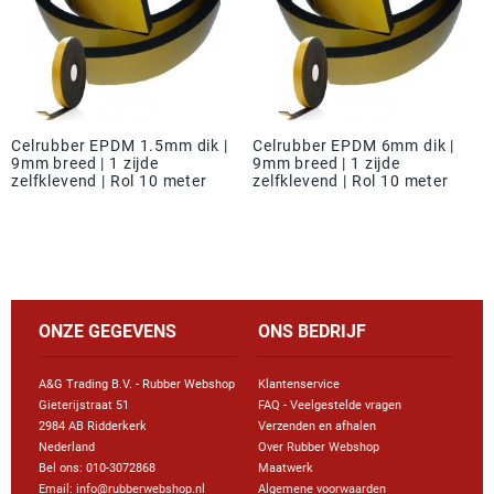
Celrubber EPDM 1.5mm dik |
Celrubber EPDM 6mm dik |
9mm breed | 1 zijde
9mm breed | 1 zijde
zelfklevend | Rol 10 meter
zelfklevend | Rol 10 meter
ONZE GEGEVENS
ONS BEDRIJF
A&G Trading B.V. - Rubber Webshop
Klantenservice
Gieterijstraat 51
FAQ - Veelgestelde vragen
2984 AB Ridderkerk
Verzenden en afhalen
Nederland
Over Rubber Webshop
Bel ons:
010-3072868
Maatwerk
Email: info@rubberwebshop.nl
Algemene voorwaarden