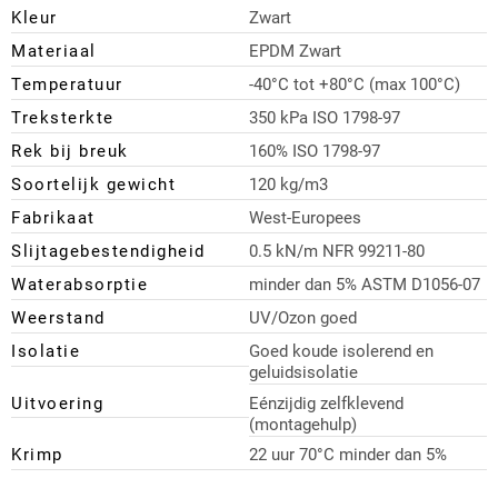
Kleur
Zwart
Materiaal
EPDM Zwart
Temperatuur
-40°C tot +80°C (max 100°C)
Treksterkte
350 kPa ISO 1798-97
Rek bij breuk
160% ISO 1798-97
Soortelijk gewicht
120 kg/m3
Fabrikaat
West-Europees
Slijtagebestendigheid
0.5 kN/m NFR 99211-80
Waterabsorptie
minder dan 5% ASTM D1056-07
Weerstand
UV/Ozon goed
Isolatie
Goed koude isolerend en
geluidsisolatie
Uitvoering
Eénzijdig zelfklevend
(montagehulp)
Krimp
22 uur 70°C minder dan 5%