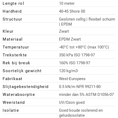
Lengte rol
10 meter
Hardheid
40-45 Shore 00
Structuur
Gesloten cellig | flexibel schuim
| EPDM
Kleur
Zwart
Materiaal
EPDM Zwart
Temperatuur
-40°C tot +80°C (max 100°C)
Treksterkte
350 kPa ISO 1798-97
Rek bij breuk
160% ISO 1798-97
Soortelijk gewicht
120 kg/m3
Fabrikaat
West-Europees
Slijtagebestendigheid
0.5 kN/m NFR 99211-80
Waterabsorptie
minder dan 5% ASTM D1056-07
Weerstand
UV/Ozon goed
Isolatie
Goed koude isolerend en
geluidsisolatie