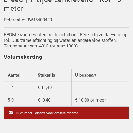
Driehoek/Wig profielen
Oploopprofielen
meter
Silicone U Profielen
Hoekprofielen
Referentie: RW45400420
EPDM zwart gesloten cellig celrubber. Eénzijdig zelfklevend op
Luikenpakking
O-ringen
rol. Duurzame afdichting bij water en andere vloeistoffen.
Temperatuur van -40°C tot max 100°C.
Schoonmaakmiddel
Volumekorting
Aantal
Stukprijs
U bespaart
1-4
€ 11,40
5-9
€ 9,40
€ 10,00 of meer
10 of meer -
offerte voor grotere afname