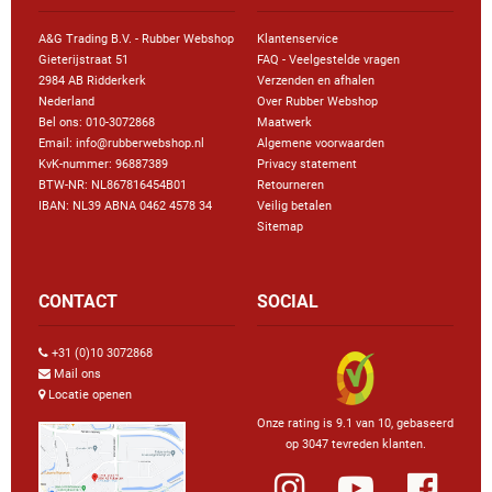
A&G Trading B.V. - Rubber Webshop
Klantenservice
Gieterijstraat 51
FAQ - Veelgestelde vragen
2984 AB Ridderkerk
Verzenden en afhalen
Nederland
Over Rubber Webshop
Bel ons:
010-3072868
Maatwerk
Email: info@rubberwebshop.nl
Algemene voorwaarden
KvK-nummer: 96887389
Privacy statement
BTW-NR: NL867816454B01
Retourneren
IBAN: NL39 ABNA 0462 4578 34
Veilig betalen
Sitemap
CONTACT
SOCIAL
+31 (0)10 3072868
Mail ons
Locatie openen
Onze rating is 9.1 van 10, gebaseerd
op 3047 tevreden klanten.