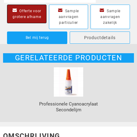
Offerte voor
Sample
Sample
grotere afname
aanvragen
aanvragen
particulier
zakelijk
Productdetails
Bel mij terug
GERELATEERDE PRODUCTEN
Professionele Cyanoacrylaat
Secondelijm
OMSCHRIJVING