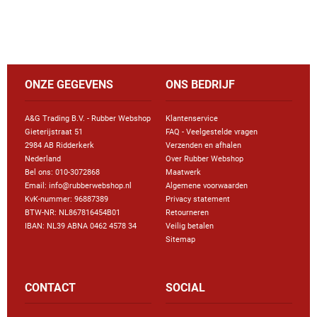
ONZE GEGEVENS
ONS BEDRIJF
A&G Trading B.V. - Rubber Webshop
Klantenservice
Gieterijstraat 51
FAQ - Veelgestelde vragen
2984 AB Ridderkerk
Verzenden en afhalen
Nederland
Over Rubber Webshop
Bel ons:
010-3072868
Maatwerk
Email: info@rubberwebshop.nl
Algemene voorwaarden
KvK-nummer: 96887389
Privacy statement
BTW-NR: NL867816454B01
Retourneren
IBAN: NL39 ABNA 0462 4578 34
Veilig betalen
Sitemap
CONTACT
SOCIAL