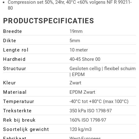
Compression set 50%, 24hr, 40°C <60% volgens NF R 99211-
80
PRODUCTSPECIFICATIES
Breedte
19mm
Dikte
5mm
Lengte rol
10 meter
Hardheid
40-45 Shore 00
Structuur
Gesloten cellig | flexibel schuim
| EPDM
Kleur
Zwart
Materiaal
EPDM Zwart
Temperatuur
-40°C tot +80°C (max 100°C)
Treksterkte
350 kPa ISO 1798-97
Rek bij breuk
160% ISO 1798-97
Soortelijk gewicht
120 kg/m3
Fabrikaat
West-Europees