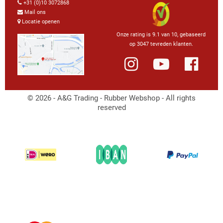
+31 (0)10 3072868
Mail ons
Locatie openen
Onze rating is 9.1 van 10, gebaseerd
op 3047 tevreden klanten.
© 2026 - A&G Trading - Rubber Webshop - All rights
reserved