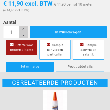
€ 11,90
excl. BTW
€ 11,90 per rol 10 meter
(€ 14,40 incl. BTW)
Aantal
In winkelwagen
Offerte voor
Sample
Sample
grotere afname
aanvragen
aanvragen
particulier
zakelijk
Productdetails
Bel mij terug
GERELATEERDE PRODUCTEN