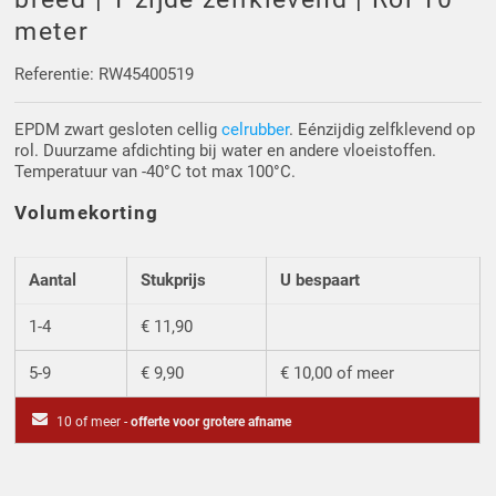
Driehoek/Wig profielen
Oploopprofielen
meter
Silicone U Profielen
Hoekprofielen
Referentie: RW45400519
EPDM zwart gesloten cellig
celrubber
. Eénzijdig zelfklevend op
Luikenpakking
O-ringen
rol. Duurzame afdichting bij water en andere vloeistoffen.
Temperatuur van -40°C tot max 100°C.
Schoonmaakmiddel
Volumekorting
Aantal
Stukprijs
U bespaart
1-4
€ 11,90
5-9
€ 9,90
€ 10,00 of meer
10 of meer -
offerte voor grotere afname