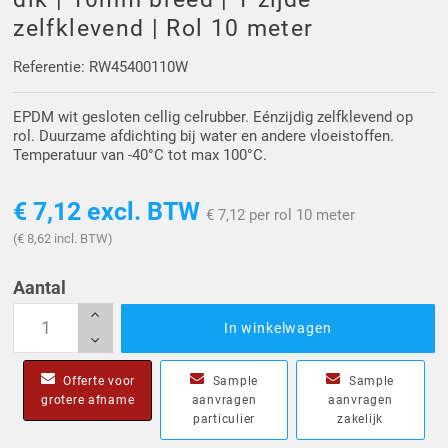
Driehoek/Wig profielen
Oploopprofielen
zelfklevend | Rol 10 meter
Silicone U Profielen
Hoekprofielen
Referentie: RW45400110W
EPDM wit gesloten cellig celrubber. Eénzijdig zelfklevend op
Luikenpakking
O-ringen
rol. Duurzame afdichting bij water en andere vloeistoffen.
Temperatuur van -40°C tot max 100°C.
Schoonmaakmiddel
€ 7,12
excl. BTW
€ 7,12 per rol 10 meter
(€ 8,62 incl. BTW)
Aantal
In winkelwagen
Offerte voor
Sample
Sample
grotere afname
aanvragen
aanvragen
particulier
zakelijk