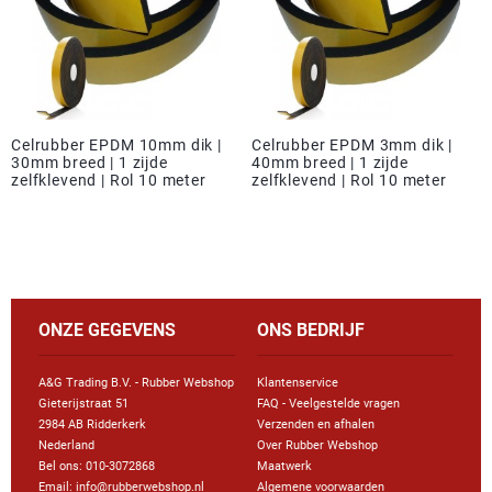
Celrubber EPDM 10mm dik |
Celrubber EPDM 3mm dik |
30mm breed | 1 zijde
40mm breed | 1 zijde
zelfklevend | Rol 10 meter
zelfklevend | Rol 10 meter
ONZE GEGEVENS
ONS BEDRIJF
A&G Trading B.V. - Rubber Webshop
Klantenservice
Gieterijstraat 51
FAQ - Veelgestelde vragen
2984 AB Ridderkerk
Verzenden en afhalen
Nederland
Over Rubber Webshop
Bel ons:
010-3072868
Maatwerk
Email: info@rubberwebshop.nl
Algemene voorwaarden