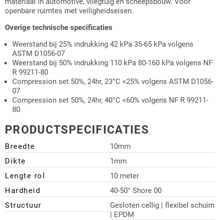
materiaal in automotive, vliegtuig en scheepsbouw. Voor
openbare ruimtes met veiligheidseisen.
Overige technische specificaties
Weerstand bij 25% indrukking 42 kPa 35-65 kPa volgens
ASTM D1056-07
Weerstand bij 50% indrukking 110 kPa 80-160 kPa volgens NF
R 99211-80
Compression set 50%, 24hr, 23°C <25% volgens ASTM D1056-
07
Compression set 50%, 24hr, 40°C <60% volgens NF R 99211-
80
PRODUCTSPECIFICATIES
Breedte
10mm
Dikte
1mm
Lengte rol
10 meter
Hardheid
40-50° Shore 00
Structuur
Gesloten cellig | flexibel schuim
| EPDM