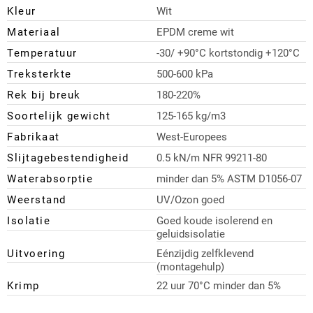
Kleur
Wit
Materiaal
EPDM creme wit
Temperatuur
-30/ +90°C kortstondig +120°C
Treksterkte
500-600 kPa
Rek bij breuk
180-220%
Soortelijk gewicht
125-165 kg/m3
Fabrikaat
West-Europees
Slijtagebestendigheid
0.5 kN/m NFR 99211-80
Waterabsorptie
minder dan 5% ASTM D1056-07
Weerstand
UV/Ozon goed
Isolatie
Goed koude isolerend en
geluidsisolatie
Uitvoering
Eénzijdig zelfklevend
(montagehulp)
Krimp
22 uur 70°C minder dan 5%