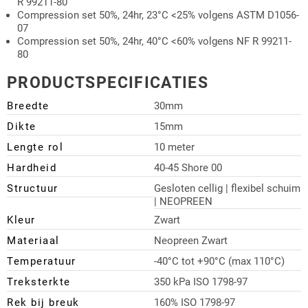
R 99211-80
Compression set 50%, 24hr, 23°C <25% volgens ASTM D1056-
07
Compression set 50%, 24hr, 40°C <60% volgens NF R 99211-
80
PRODUCTSPECIFICATIES
Breedte
30mm
Dikte
15mm
Lengte rol
10 meter
Hardheid
40-45 Shore 00
Structuur
Gesloten cellig | flexibel schuim
| NEOPREEN
Kleur
Zwart
Materiaal
Neopreen Zwart
Temperatuur
-40°C tot +90°C (max 110°C)
Treksterkte
350 kPa ISO 1798-97
Rek bij breuk
160% ISO 1798-97