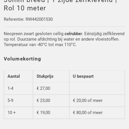
Driehoek/Wig profielen
Oploopprofielen
Rol 10 meter
Silicone U Profielen
Hoekprofielen
Referentie: RW442001530
Neopreen zwart gesloten cellig
celrubbe
r. Eénzijdig zelfklevend
Luikenpakking
O-ringen
op rol. Duurzame afdichting bij water en andere vloeistoffen.
Temperatuur van -40°C tot max 110°C.
Schoonmaakmiddel
Volumekorting
Aantal
Stukprijs
U bespaart
1-4
€ 27,00
5-9
€ 23,00
€ 20,00 of meer
10 +
€ 19,00
€ 80,00 of meer