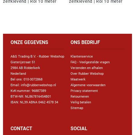
zelfklevend | Rol 10 meter
zelfklevend | Rol 10 meter
ONZE GEGEVENS
ONS BEDRIJF
A&G Trading B.V. - Rubber Webshop
Klantenservice
Gieterijstraat 51
FAQ - Veelgestelde vragen
2984 AB Ridderkerk
Verzenden en afhalen
Nederland
Over Rubber Webshop
Bel ons:
010-3072868
Maatwerk
Email: info@rubberwebshop.nl
Algemene voorwaarden
KvK-nummer: 96887389
Privacy statement
BTW-NR: NL867816454B01
Retourneren
IBAN: NL39 ABNA 0462 4578 34
Veilig betalen
Sitemap
CONTACT
SOCIAL