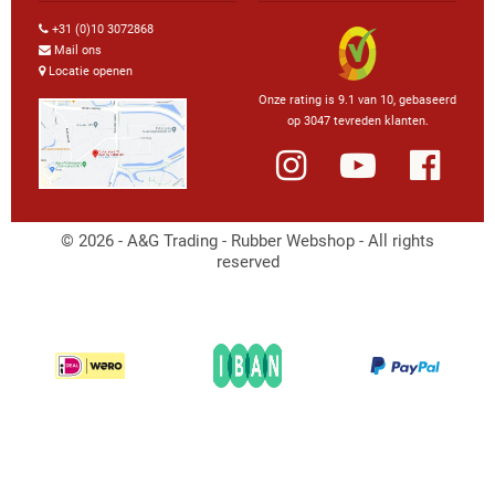
+31 (0)10 3072868
Mail ons
Locatie openen
Onze rating is 9.1 van 10, gebaseerd
op 3047 tevreden klanten.
© 2026 - A&G Trading - Rubber Webshop - All rights
reserved