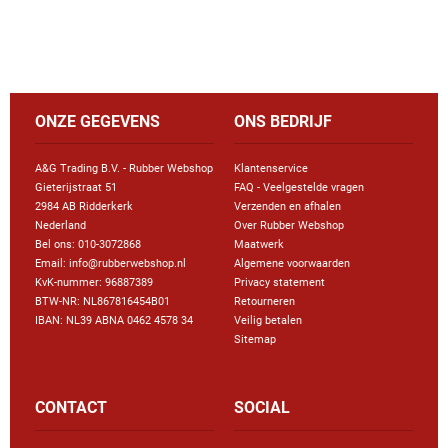
ONZE GEGEVENS
ONS BEDRIJF
A&G Trading B.V. - Rubber Webshop
Klantenservice
Gieterijstraat 51
FAQ - Veelgestelde vragen
2984 AB Ridderkerk
Verzenden en afhalen
Nederland
Over Rubber Webshop
Bel ons:
010-3072868
Maatwerk
Email: info@rubberwebshop.nl
Algemene voorwaarden
KvK-nummer: 96887389
Privacy statement
BTW-NR: NL867816454B01
Retourneren
IBAN: NL39 ABNA 0462 4578 34
Veilig betalen
Sitemap
CONTACT
SOCIAL