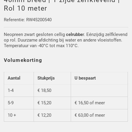
Driehoek/Wig profielen
Oploopprofielen
Rol 10 meter
Silicone U Profielen
Hoekprofielen
Referentie: RW45200540
Neopreen zwart gesloten cellig
celrubbe
r. Eénzijdig zelfklevend
Luikenpakking
O-ringen
op rol. Duurzame afdichting bij water en andere vloeistoffen.
Temperatuur van -40°C tot max 110°C.
Schoonmaakmiddel
Volumekorting
Aantal
Stukprijs
U bespaart
1-4
€ 18,50
5-9
€ 15,20
€ 16,50 of meer
10 +
€ 12,20
€ 63,00 of meer