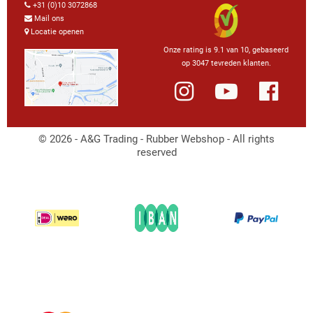
+31 (0)10 3072868
Mail ons
Locatie openen
Onze rating is 9.1 van 10, gebaseerd
op 3047 tevreden klanten.
© 2026 - A&G Trading - Rubber Webshop - All rights
reserved