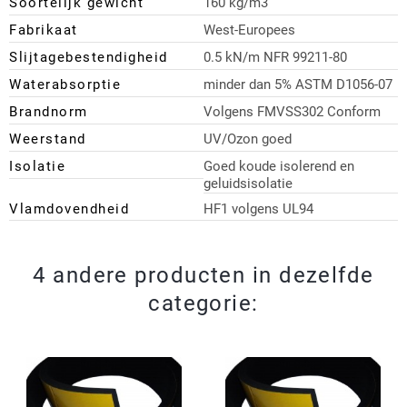
Soortelijk gewicht
160 kg/m3
Fabrikaat
West-Europees
Slijtagebestendigheid
0.5 kN/m NFR 99211-80
Waterabsorptie
minder dan 5% ASTM D1056-07
Brandnorm
Volgens FMVSS302 Conform
Weerstand
UV/Ozon goed
Isolatie
Goed koude isolerend en
geluidsisolatie
Vlamdovendheid
HF1 volgens UL94
4 andere producten in dezelfde
categorie: