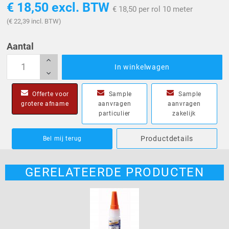
€ 18,50
excl. BTW
€ 18,50 per rol 10 meter
(€ 22,39 incl. BTW)
Aantal
In winkelwagen
Offerte voor
Sample
Sample
grotere afname
aanvragen
aanvragen
particulier
zakelijk
Productdetails
Bel mij terug
GERELATEERDE PRODUCTEN