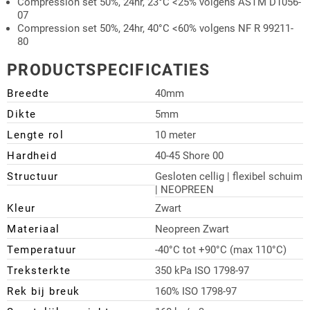
Compression set 50%, 24hr, 23°C <25% volgens ASTM D1056-
07
Compression set 50%, 24hr, 40°C <60% volgens NF R 99211-
80
PRODUCTSPECIFICATIES
Breedte
40mm
Dikte
5mm
Lengte rol
10 meter
Hardheid
40-45 Shore 00
Structuur
Gesloten cellig | flexibel schuim
| NEOPREEN
Kleur
Zwart
Materiaal
Neopreen Zwart
Temperatuur
-40°C tot +90°C (max 110°C)
Treksterkte
350 kPa ISO 1798-97
Rek bij breuk
160% ISO 1798-97