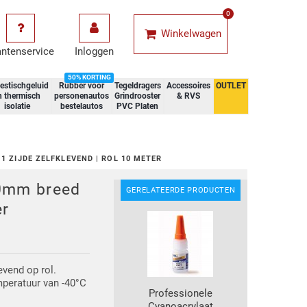
0
Winkelwagen
antenservice
Inloggen
50% KORTING
estischgeluid
Rubber voor
Tegeldragers
Accessoires
OUTLET
n thermisch
personenautos
Grindrooster
& RVS
isolatie
bestelautos
PVC Platen
Voor 14
1 ZIJDE ZELFKLEVEND | ROL 10 METER
10mm breed
GERELATEERDE PRODUCTEN
er
levend op rol.
mperatuur van -40°C
Professionele
Cyanoacrylaat