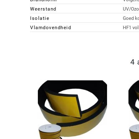
Weerstand
UV/Ozo
Isolatie
Goed ko
Vlamdovendheid
HF1 vo
4 