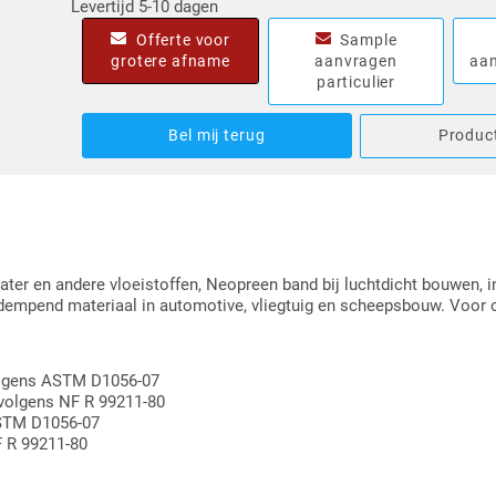
Levertijd 5-10 dagen
Offerte voor
Sample
grotere afname
aanvragen
aan
particulier
Bel mij terug
Product
ter en andere vloeistoffen, Neopreen band bij luchtdicht bouwen, i
ddempend materiaal in automotive, vliegtuig en scheepsbouw. Voor 
volgens ASTM D1056-07
 volgens NF R 99211-80
ASTM D1056-07
F R 99211-80