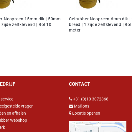
er Neopreen 15mm dik | 50mm
Celrubber Neopreen 6mm dik 
 zijde zelfklevend | Rol 10
breed | 1 zijde zelfklevend | Rol
meter
EDRIJF
CONTACT
service
+31 (0)10 3072868
eelgestelde vragen
Mail ons
den en afhalen
Locatie openen
ubber Webshop
erk