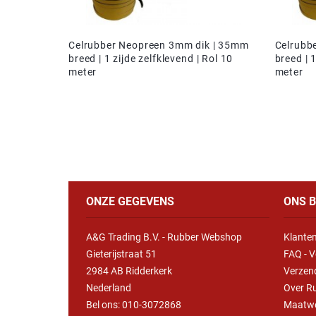
Celrubber Neopreen 3mm dik | 35mm
Celrubb
breed | 1 zijde zelfklevend | Rol 10
breed | 1
meter
meter
ONZE GEGEVENS
ONS B
A&G Trading B.V. - Rubber Webshop
Klanten
Gieterijstraat 51
FAQ - V
2984 AB Ridderkerk
Verzen
Nederland
Over R
Bel ons:
010-3072868
Maatw