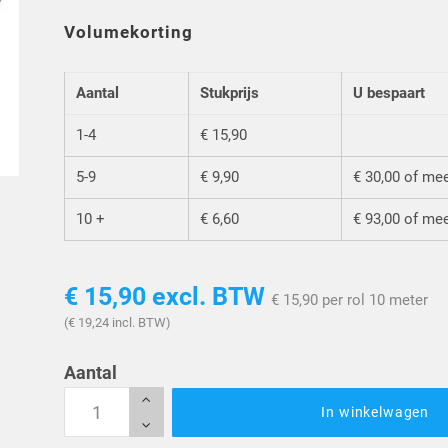
Volumekorting
Aantal
Stukprijs
U bespaart
1-4
€ 15,90
5-9
€ 9,90
€ 30,00 of me
10 +
€ 6,60
€ 93,00 of me
€ 15,90
excl. BTW
€ 15,90 per rol 10 meter
(€ 19,24 incl. BTW)
Aantal
In winkelwagen