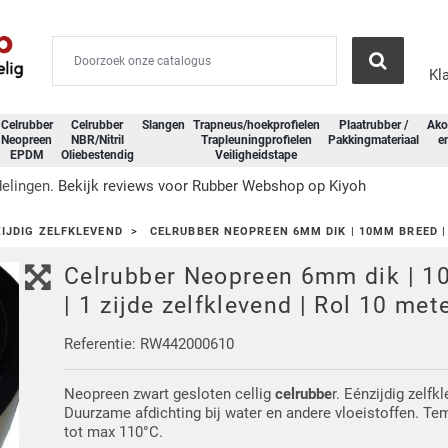
Kl
Celrubber
Celrubber
Slangen
Trapneus/hoekprofielen
Plaatrubber /
Ako
Neopreen
NBR/Nitril
Trapleuningprofielen
Pakkingmateriaal
e
EPDM
Oliebestendig
Veiligheidstape
or Rubber Webshop op Kiyoh
IJDIG ZELFKLEVEND
CELRUBBER NEOPREEN 6MM DIK | 10MM BREED | 
Celrubber Neopreen 6mm dik | 
| 1 zijde zelfklevend | Rol 10 met
Referentie: RW442000610
Neopreen zwart gesloten cellig
celrubbe
r. Eénzijdig zelfk
Duurzame afdichting bij water en andere vloeistoffen. Te
tot max 110°C.