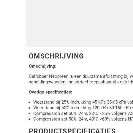
Driehoek/Wig profielen
Oploopprofielen
Silicone U Profielen
Hoekprofielen
Luikenpakking
O-ringen
Schoonmaakmiddel
OMSCHRIJVING
Omschrijving:
Celrubber Neopreen is een duurzame afdichting bij wa
scheidingswanden, industrieel toepasbaar als gelui
Overige specificaties:
Weerstand bij 25% indrukking 45 kPa 35-65 kPa 
Weerstand bij 50% indrukking 120 kPa 80-160 kPa
Compression set 50%, 24hr, 23°C <25% volgens 
Compression set 50%, 24hr, 40°C <60% volgens N
PRODUCTSPECIFICATIES