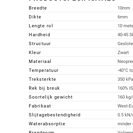
Breedte
10mm
Dikte
6mm
Lengte rol
10 mete
Hardheid
40-45 S
Structuur
Geslote
Kleur
Zwart
Materiaal
Neopre
Temperatuur
-40°C t
Treksterkte
350 kPa
Rek bij breuk
160% IS
Soortelijk gewicht
160 kg
Fabrikaat
West-E
Slijtagebestendigheid
0.5 kN
Waterabsorptie
minder
Brandnorm
Volgen