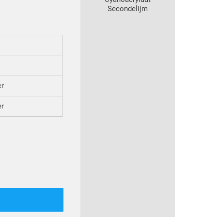
Secondelijm
er
er