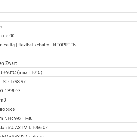
r
hore 00
n cellig | flexibel schuim | NEOPREEN
en Zwart
ot +90°C (max 110°C)
 ISO 1798-97
O 1798-97
/m3
uropees
/m NFR 99211-80
 dan 5% ASTM D1056-07
s FMVSS302 Conform