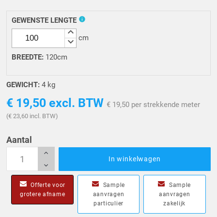
info
GEWENSTE LENGTE
keyboard_arrow_up
cm
keyboard_arrow_down
BREEDTE
:
120cm
GEWICHT:
4 kg
€ 19,50
excl. BTW
€ 19,50 per strekkende meter
(€ 23,60 incl. BTW)
Aantal
In winkelwagen
Offerte voor
Sample
Sample
grotere afname
aanvragen
aanvragen
particulier
zakelijk