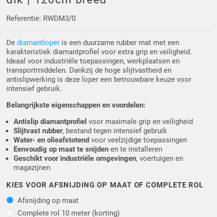
Driehoek/Wig profielen
Oploopprofielen
Referentie: RWDM3/0
Silicone U Profielen
Hoekprofielen
De
diamantloper
is een duurzame rubber mat met een
karakteristiek diamantprofiel voor extra grip en veiligheid.
Luikenpakking
O-ringen
Ideaal voor industriële toepassingen, werkplaatsen en
transportmiddelen. Dankzij de hoge slijtvastheid en
antislipwerking is deze loper een betrouwbare keuze voor
Schoonmaakmiddel
intensief gebruik.
Belangrijkste eigenschappen en voordelen:
Antislip diamantprofiel
voor maximale grip en veiligheid
Slijtvast rubber
, bestand tegen intensief gebruik
Water- en olieafstotend
voor veelzijdige toepassingen
Eenvoudig op maat te snijden
en te installeren
Geschikt voor industriële omgevingen
, voertuigen en
magazijnen
KIES VOOR AFSNIJDING OP MAAT OF COMPLETE ROL
Afsnijding op maat
Afsnijding op maat
Complete rol 10 meter (kortin
Complete rol 10 meter (korting)