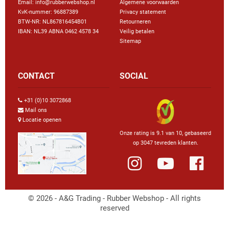
Email: info@rubberwebshop.nl
Algemene voorwaarden
KvK-nummer: 96887389
Privacy statement
BTW-NR: NL867816454B01
Retourneren
IBAN: NL39 ABNA 0462 4578 34
Veilig betalen
Sitemap
CONTACT
SOCIAL
+31 (0)10 3072868
Mail ons
Locatie openen
Onze rating is 9.1 van 10, gebaseerd
op 3047 tevreden klanten.
© 2026 - A&G Trading - Rubber Webshop - All rights
reserved