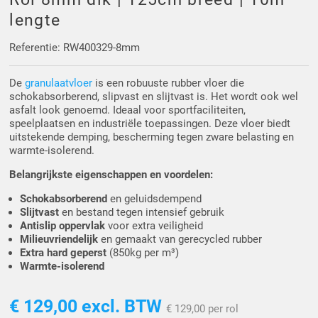
Driehoek/Wig profielen
Oploopprofielen
lengte
Silicone U Profielen
Hoekprofielen
Referentie: RW400329-8mm
De
granulaatvloer
is een robuuste rubber vloer die
Luikenpakking
O-ringen
schokabsorberend, slipvast en slijtvast is. Het wordt ook wel
asfalt look genoemd. Ideaal voor sportfaciliteiten,
Schoonmaakmiddel
speelplaatsen en industriële toepassingen. Deze vloer biedt
uitstekende demping, bescherming tegen zware belasting en
warmte-isolerend.
Belangrijkste eigenschappen en voordelen:
Schokabsorberend
en geluidsdempend
Slijtvast
en bestand tegen intensief gebruik
Antislip oppervlak
voor extra veiligheid
Milieuvriendelijk
en gemaakt van gerecycled rubber
Extra hard geperst
(850kg per m³)
Warmte-isolerend
€ 129,00
excl. BTW
€ 129,00 per rol