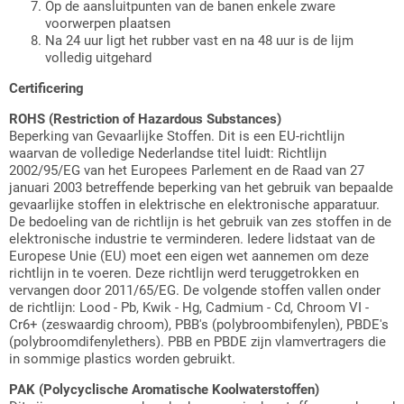
Op de aansluitpunten van de banen enkele zware
voorwerpen plaatsen
Na 24 uur ligt het rubber vast en na 48 uur is de lijm
volledig uitgehard
Certificering
ROHS (Restriction of Hazardous Substances)
Beperking van Gevaarlijke Stoffen. Dit is een EU-richtlijn
waarvan de volledige Nederlandse titel luidt: Richtlijn
2002/95/EG van het Europees Parlement en de Raad van 27
januari 2003 betreffende beperking van het gebruik van bepaalde
gevaarlijke stoffen in elektrische en elektronische apparatuur.
De bedoeling van de richtlijn is het gebruik van zes stoffen in de
elektronische industrie te verminderen. Iedere lidstaat van de
Europese Unie (EU) moet een eigen wet aannemen om deze
richtlijn in te voeren. Deze richtlijn werd teruggetrokken en
vervangen door 2011/65/EG. De volgende stoffen vallen onder
de richtlijn: Lood - Pb, Kwik - Hg, Cadmium - Cd, Chroom VI -
Cr6+ (zeswaardig chroom), PBB's (polybroombifenylen), PBDE's
(polybroomdifenylethers). PBB en PBDE zijn vlamvertragers die
in sommige plastics worden gebruikt.
PAK (Polycyclische Aromatische Koolwaterstoffen)