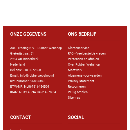
ONZE GEGEVENS
ONS BEDRIJF
A&G Trading B.V. - Rubber Webshop
Klantenservice
Gieterijstraat 51
FAQ - Veelgestelde vragen
2984 AB Ridderkerk
Verzenden en afhalen
Nederland
Over Rubber Webshop
Bel ons:
010-3072868
Maatwerk
Email: info@rubberwebshop.nl
Algemene voorwaarden
KvK-nummer: 96887389
Privacy statement
BTW-NR: NL867816454B01
Retourneren
IBAN: NL39 ABNA 0462 4578 34
Veilig betalen
Sitemap
CONTACT
SOCIAL