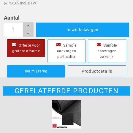
(€ 156,09 incl. BTW)
Aantal
In winkelwagen
Offerte voor
Sample
Sample
grotere afname
aanvragen
aanvragen
particulier
zakelijk
Productdetails
Bel mij terug
GERELATEERDE PRODUCTEN