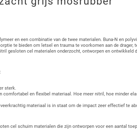
zacht grijs mosrubber
lymeer en een combinatie van de twee materialen. Buna-N en polyvin
tie te bieden om letsel en trauma te voorkomen aan de drager, terwi
tril gesloten cel materialen onderzocht, ontworpen en ontwikkeld d
:
er sterk.
 een comfortabel en flexibel materiaal. Hoe meer nitril, hoe minder el
veerkrachtig materiaal is in staat om de impact zeer effectief te ab
loten cel schuim materialen die zijn ontworpen voor een aantal toe