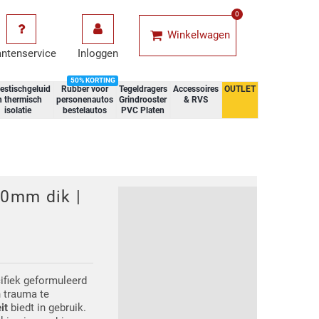
0
Winkelwagen
antenservice
Inloggen
50% KORTING
estischgeluid
Rubber voor
Tegeldragers
Accessoires
OUTLET
n thermisch
personenautos
Grindrooster
& RVS
isolatie
bestelautos
PVC Platen
10mm dik |
ifiek geformuleerd
 trauma te
eit
biedt in gebruik.