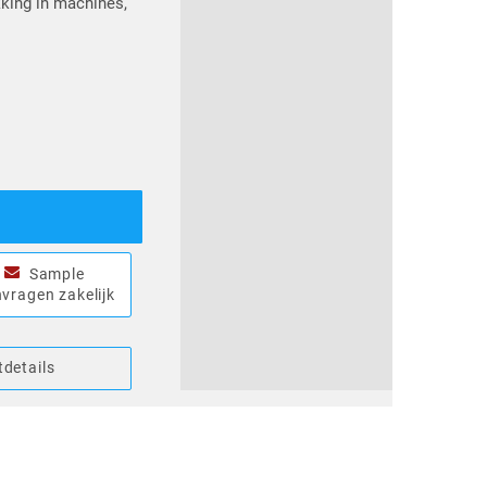
king in machines,
Sample
vragen zakelijk
details