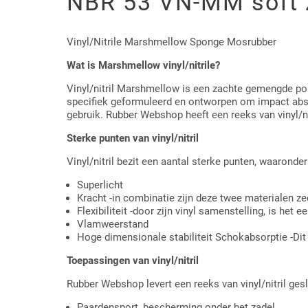
NBR 53 VN-MM soft 
Driehoek/Wig profielen
Oploopprofielen
Vinyl/Nitrile Marshmellow Sponge Mosrubber
Silicone U Profielen
Hoekprofielen
Wat is Marshmellow vinyl/nitrile?
Luikenpakking
O-ringen
Vinyl/nitril Marshmellow is een zachte gemengde po
specifiek geformuleerd en ontworpen om impact absorp
gebruik. Rubber Webshop heeft een reeks van vinyl/ni
Schoonmaakmiddel
Sterke punten van vinyl/nitril
Vinyl/nitril bezit een aantal sterke punten, waaronder
Superlicht
Kracht -in combinatie zijn deze twee materialen ze
Flexibiliteit -door zijn vinyl samenstelling, is het
Vlamweerstand
Hoge dimensionale stabiliteit Schokabsorptie -Dit 
Toepassingen van vinyl/nitril
Rubber Webshop levert een reeks van vinyl/nitril ges
Paardensport, bescherming onder het zadel