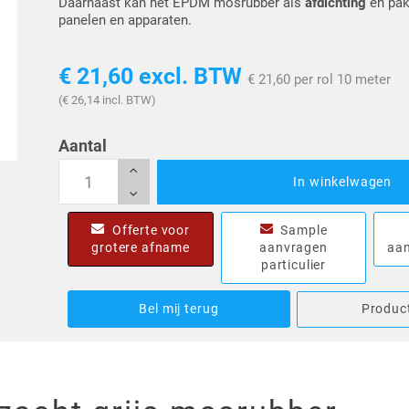
Daarnaast kan het EPDM mosrubber als
afdichting
en pak
panelen en apparaten.
€ 21,60
excl. BTW
€ 21,60 per rol 10 meter
(€ 26,14 incl. BTW)
Aantal
In winkelwagen
Offerte voor
Sample
grotere afname
aanvragen
aan
particulier
Bel mij terug
Product