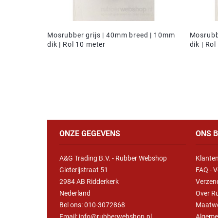
Mosrubber grijs | 40mm breed | 10mm
Mosrubb
dik | Rol 10 meter
dik | Ro
ONZE GEGEVENS
ONS B
A&G Trading B.V. - Rubber Webshop
Klanten
Gieterijstraat 51
FAQ - V
2984 AB Ridderkerk
Verzen
Nederland
Over R
Bel ons:
010-3072868
Maatw
Email: info@rubberwebshop.nl
Algeme