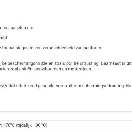
euren, panelen etc
reld
ele toepassingen in een verscheidenheid van sectoren.
ijke beschermingsmiddelen zoals politie uitrusting. Daarnaast is di
orten zoals skiën, snowboarden en motorrijden.
nyl/nitril uitstekend geschikt voor ruiter beschermingsuitrusting. B
t +70⁰C (tijdelijk+ 90 ⁰C)