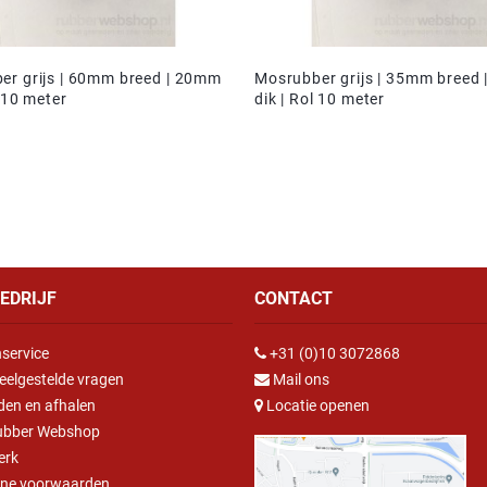
er grijs | 60mm breed | 20mm
Mosrubber grijs | 35mm breed
l 10 meter
dik | Rol 10 meter
EDRIJF
CONTACT
service
+31 (0)10 3072868
eelgestelde vragen
Mail ons
den en afhalen
Locatie openen
ubber Webshop
erk
ne voorwaarden