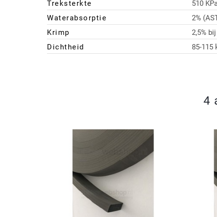
Treksterkte
510 KP
Waterabsorptie
2% (AS
Krimp
2,5% bi
Dichtheid
85-115
4 