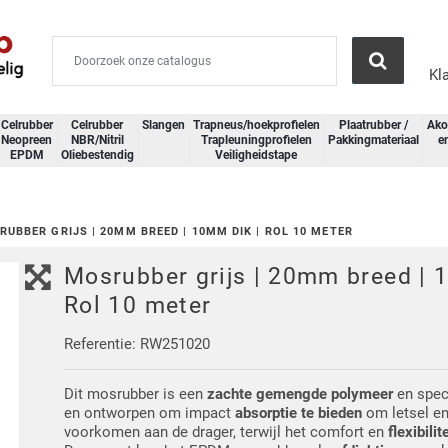
Kl
Celrubber
Celrubber
Slangen
Trapneus/hoekprofielen
Plaatrubber /
Ako
Neopreen
NBR/Nitril
Trapleuningprofielen
Pakkingmateriaal
e
EPDM
Oliebestendig
Veiligheidstape
UBBER GRIJS | 20MM BREED | 10MM DIK | ROL 10 METER
Mosrubber grijs | 20mm breed | 
Rol 10 meter
Referentie: RW251020
Dit mosrubber is een
zachte gemengde polymeer
en spec
en ontworpen om impact
absorptie te bieden
om letsel en
voorkomen aan de drager, terwijl het comfort en
flexibilit