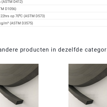
a (ASTM D412)
TM D1056)
j 22hrs op 70⁰C (ASTM D573)
 kg/m³ (ASTM D3575)
andere producten in dezelfde categor