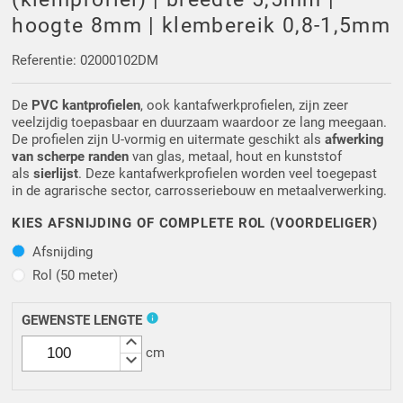
Driehoek/Wig profielen
Oploopprofielen
hoogte 8mm | klembereik 0,8-1,5mm
Silicone U Profielen
Hoekprofielen
Referentie: 02000102DM
De
PVC kantprofielen
, ook kantafwerkprofielen, zijn zeer
Luikenpakking
O-ringen
veelzijdig toepasbaar en duurzaam waardoor ze lang meegaan.
De profielen zijn U-vormig en uitermate geschikt als
afwerking
Schoonmaakmiddel
van scherpe randen
van glas, metaal, hout en kunststof
als
sierlijst
. Deze kantafwerkprofielen worden veel toegepast
in de agrarische sector, carrosseriebouw en metaalverwerking.
KIES AFSNIJDING OF COMPLETE ROL (VOORDELIGER)
Afsnijding
Afsnijding
Rol (50 meter)
Rol (50 meter)
info
GEWENSTE LENGTE
keyboard_arrow_up
cm
keyboard_arrow_down