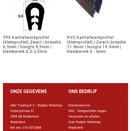
TPE Kantafwerkprofiel
PVC Kantafwerkprofiel
(klemprofiel) Zwart | breedte
(klemprofiel) | Zwart| breedte
6,5mm | hoogte 9,5mm |
11.8mm | hoogte 19.9mm |
klembereik 0,5-2,5mm
klembereik 3 - 6mm
ONZE GEGEVENS
ONS BEDRIJF
A&G Trading B.V. - Rubber Webshop
Klantenservice
Gieterijstraat 51
FAQ - Veelgestelde vragen
2984 AB Ridderkerk
Verzenden en afhalen
Nederland
Over Rubber Webshop
Bel ons:
010-3072868
Maatwerk