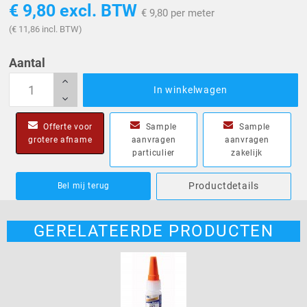
€ 9,80
excl. BTW
€ 9,80 per meter
(€ 11,86 incl. BTW)
Aantal
In winkelwagen
Offerte voor
Sample
Sample
grotere afname
aanvragen
aanvragen
particulier
zakelijk
Productdetails
Bel mij terug
GERELATEERDE PRODUCTEN