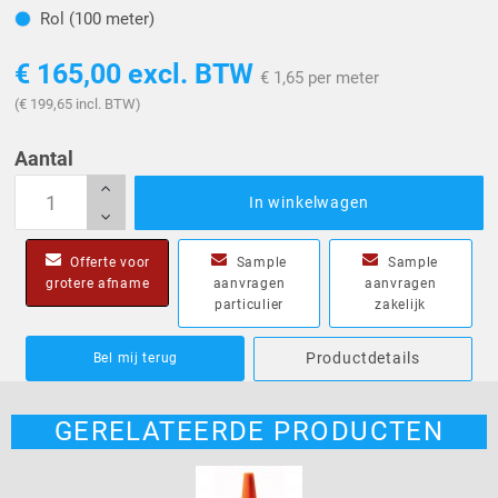
Rol (100 meter)
Rol (100 meter)
€ 165,00
excl. BTW
€ 1,65 per meter
(€ 199,65 incl. BTW)
Aantal
In winkelwagen
Offerte voor
Sample
Sample
grotere afname
aanvragen
aanvragen
particulier
zakelijk
Productdetails
Bel mij terug
GERELATEERDE PRODUCTEN