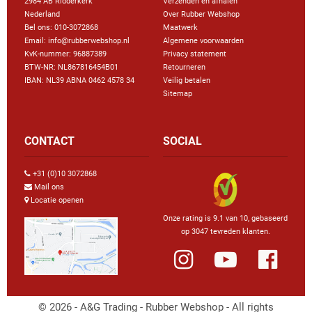
2984 AB Ridderkerk
Verzenden en afhalen
Nederland
Over Rubber Webshop
Bel ons:
010-3072868
Maatwerk
Email: info@rubberwebshop.nl
Algemene voorwaarden
KvK-nummer: 96887389
Privacy statement
BTW-NR: NL867816454B01
Retourneren
IBAN: NL39 ABNA 0462 4578 34
Veilig betalen
Sitemap
CONTACT
SOCIAL
+31 (0)10 3072868
Mail ons
Locatie openen
Onze rating is 9.1 van 10, gebaseerd
op 3047 tevreden klanten.
© 2026 - A&G Trading - Rubber Webshop - All rights