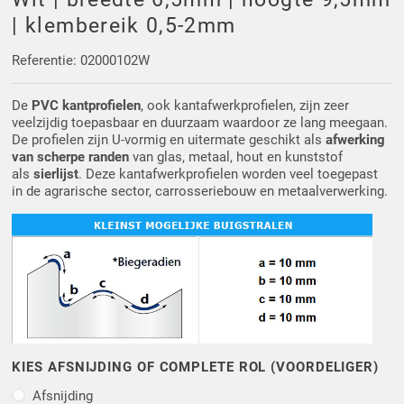
Driehoek/Wig profielen
Oploopprofielen
| klembereik 0,5-2mm
Silicone U Profielen
Hoekprofielen
Referentie: 02000102W
De
PVC kantprofielen
, ook kantafwerkprofielen, zijn zeer
Luikenpakking
O-ringen
veelzijdig toepasbaar en duurzaam waardoor ze lang meegaan.
De profielen zijn U-vormig en uitermate geschikt als
afwerking
Schoonmaakmiddel
van scherpe randen
van glas, metaal, hout en kunststof
als
sierlijst
. Deze kantafwerkprofielen worden veel toegepast
in de agrarische sector, carrosseriebouw en metaalverwerking.
KIES AFSNIJDING OF COMPLETE ROL (VOORDELIGER)
Afsnijding
Afsnijding