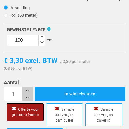
Afsnijding
Afsnijding
Rol (50 meter)
Rol (50 meter)
info
GEWENSTE LENGTE
keyboard_arrow_up
cm
keyboard_arrow_down
€ 3,30
excl. BTW
€ 3,30 per meter
(€ 3,99 incl. BTW)
Aantal
In winkelwagen
Offerte voor
Sample
Sample
grotere afname
aanvragen
aanvragen
particulier
zakelijk