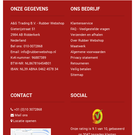
ONZE GEGEVENS
ONS BEDRIJF
A&G Trading B.V. - Rubber Webshop
Klantenservice
Gieterijstraat 51
FAQ - Veelgestelde vragen
2984 AB Ridderkerk
Verzenden en afhalen
Nederland
Over Rubber Webshop
Bel ons:
010-3072868
Maatwerk
Email: info@rubberwebshop.nl
Algemene voorwaarden
KvK-nummer: 96887389
Privacy statement
BTW-NR: NL867816454B01
Retourneren
IBAN: NL39 ABNA 0462 4578 34
Veilig betalen
Sitemap
CONTACT
SOCIAL
+31 (0)10 3072868
Mail ons
Locatie openen
Onze rating is 9.1 van 10, gebaseerd
op 3047 tevreden klanten.