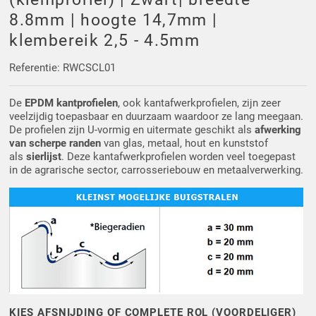
Driehoek/Wig profielen
Oploopprofielen
8.8mm | hoogte 14,7mm |
klembereik 2,5 - 4.5mm
Silicone U Profielen
Hoekprofielen
Referentie: RWCSCL01
Luikenpakking
O-ringen
De
EPDM kantprofielen
, ook kantafwerkprofielen, zijn zeer
veelzijdig toepasbaar en duurzaam waardoor ze lang meegaan.
Schoonmaakmiddel
De profielen zijn U-vormig en uitermate geschikt als
afwerking
van scherpe randen
van glas, metaal, hout en kunststof
als
sierlijst
. Deze kantafwerkprofielen worden veel toegepast
in de agrarische sector, carrosseriebouw en metaalverwerking.
KIES AFSNIJDING OF COMPLETE ROL (VOORDELIGER)