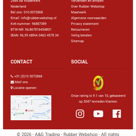
2984 AB Ridderkerk
Verzenden en afhalen
Nederland
Over Rubber Webshop
Bel ons:
010-3072868
Maatwerk
Email: info@rubberwebshop.nl
Algemene voorwaarden
KvK-nummer: 96887389
Privacy statement
BTW-NR: NL867816454B01
Retourneren
IBAN: NL39 ABNA 0462 4578 34
Veilig betalen
Sitemap
CONTACT
SOCIAL
+31 (0)10 3072868
Mail ons
Locatie openen
Onze rating is 9.1 van 10, gebaseerd
op 3047 tevreden klanten.
© 2026 - A&G Trading - Rubber Webshop - All rights