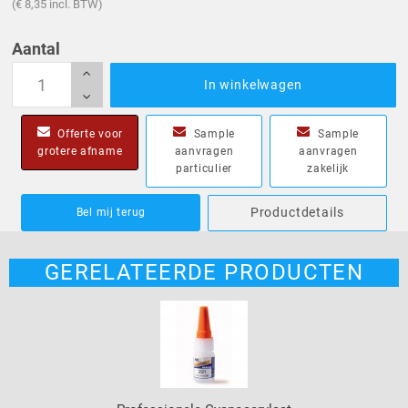
(€ 8,35 incl. BTW)
Aantal
In winkelwagen
Offerte voor
Sample
Sample
grotere afname
aanvragen
aanvragen
particulier
zakelijk
Productdetails
Bel mij terug
GERELATEERDE PRODUCTEN