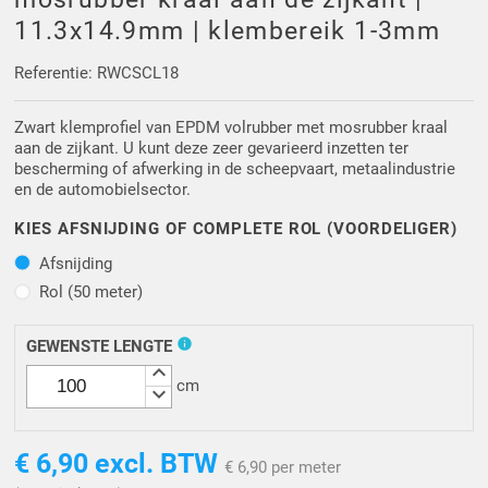
Driehoek/Wig profielen
Oploopprofielen
11.3x14.9mm | klembereik 1-3mm
Silicone U Profielen
Hoekprofielen
Referentie: RWCSCL18
Zwart klemprofiel van EPDM volrubber met mosrubber kraal
Luikenpakking
O-ringen
aan de zijkant. U kunt deze zeer gevarieerd inzetten ter
bescherming of afwerking in de scheepvaart, metaalindustrie
Schoonmaakmiddel
en de automobielsector.
KIES AFSNIJDING OF COMPLETE ROL (VOORDELIGER)
Afsnijding
Afsnijding
Rol (50 meter)
Rol (50 meter)
info
GEWENSTE LENGTE
keyboard_arrow_up
cm
keyboard_arrow_down
€ 6,90
excl. BTW
€ 6,90 per meter