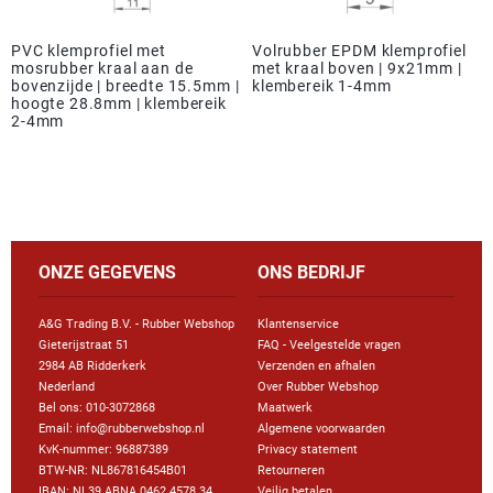
PVC klemprofiel met
Volrubber EPDM klemprofiel
mosrubber kraal aan de
met kraal boven | 9x21mm |
bovenzijde | breedte 15.5mm |
klembereik 1-4mm
hoogte 28.8mm | klembereik
2-4mm
ONZE GEGEVENS
ONS BEDRIJF
A&G Trading B.V. - Rubber Webshop
Klantenservice
Gieterijstraat 51
FAQ - Veelgestelde vragen
2984 AB Ridderkerk
Verzenden en afhalen
Nederland
Over Rubber Webshop
Bel ons:
010-3072868
Maatwerk
Email: info@rubberwebshop.nl
Algemene voorwaarden
KvK-nummer: 96887389
Privacy statement
BTW-NR: NL867816454B01
Retourneren
IBAN: NL39 ABNA 0462 4578 34
Veilig betalen