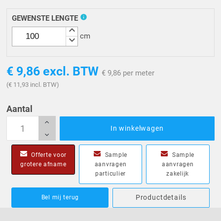
info
GEWENSTE LENGTE
keyboard_arrow_up
cm
keyboard_arrow_down
€ 9,86
excl. BTW
€ 9,86 per meter
(€ 11,93 incl. BTW)
Aantal
In winkelwagen
Offerte voor
Sample
Sample
grotere afname
aanvragen
aanvragen
particulier
zakelijk
Productdetails
Bel mij terug