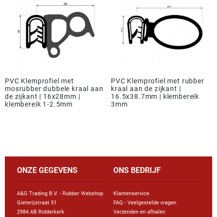
PVC Klemprofiel met
PVC Klemprofiel met rubber
mosrubber dubbele kraal aan
kraal aan de zijkant |
de zijkant | 16x28mm |
16.5x38.7mm | klembereik
klembereik 1-2.5mm
3mm
ONZE GEGEVENS
ONS BEDRIJF
A&G Trading B.V. - Rubber Webshop
Klantenservice
Gieterijstraat 51
FAQ - Veelgestelde vragen
2984 AB Ridderkerk
Verzenden en afhalen