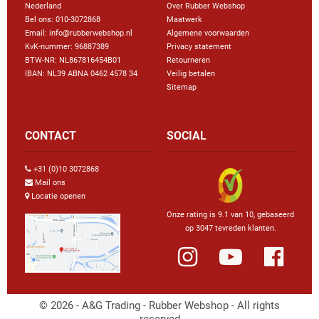
Nederland
Over Rubber Webshop
Bel ons:
010-3072868
Maatwerk
Email: info@rubberwebshop.nl
Algemene voorwaarden
KvK-nummer: 96887389
Privacy statement
BTW-NR: NL867816454B01
Retourneren
IBAN: NL39 ABNA 0462 4578 34
Veilig betalen
Sitemap
CONTACT
SOCIAL
+31 (0)10 3072868
Mail ons
Locatie openen
Onze rating is 9.1 van 10, gebaseerd
op 3047 tevreden klanten.
© 2026 - A&G Trading - Rubber Webshop - All rights