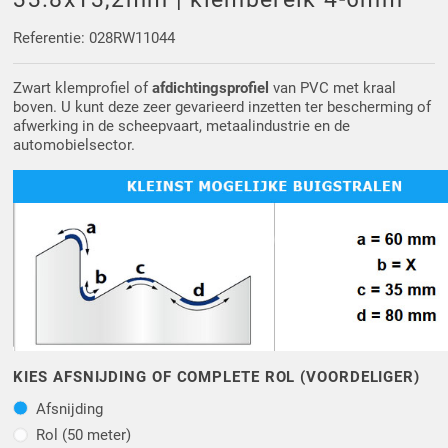
Driehoek/Wig profielen
Oploopprofielen
Referentie: 028RW11044
Silicone U Profielen
Hoekprofielen
Zwart klemprofiel of
afdichtingsprofiel
van PVC met kraal
boven. U kunt deze zeer gevarieerd inzetten ter bescherming of
Luikenpakking
O-ringen
afwerking in de scheepvaart, metaalindustrie en de
automobielsector.
Schoonmaakmiddel
KIES AFSNIJDING OF COMPLETE ROL (VOORDELIGER)
Afsnijding
Afsnijding
Rol (50 meter)
Rol (50 meter)