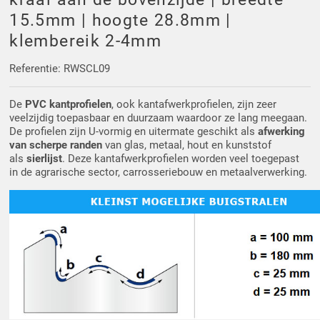
Driehoek/Wig profielen
Oploopprofielen
15.5mm | hoogte 28.8mm |
klembereik 2-4mm
Silicone U Profielen
Hoekprofielen
Referentie: RWSCL09
Luikenpakking
O-ringen
De
PVC kantprofielen
, ook kantafwerkprofielen, zijn zeer
veelzijdig toepasbaar en duurzaam waardoor ze lang meegaan.
Schoonmaakmiddel
De profielen zijn U-vormig en uitermate geschikt als
afwerking
van scherpe randen
van glas, metaal, hout en kunststof
als
sierlijst
. Deze kantafwerkprofielen worden veel toegepast
in de agrarische sector, carrosseriebouw en metaalverwerking.