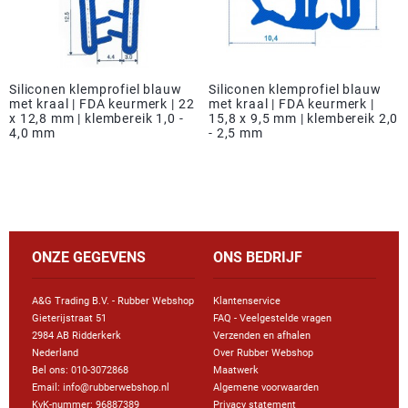
Siliconen klemprofiel blauw
Siliconen klemprofiel blauw
met kraal | FDA keurmerk | 22
met kraal | FDA keurmerk |
x 12,8 mm | klembereik 1,0 -
15,8 x 9,5 mm | klembereik 2,0
4,0 mm
- 2,5 mm
ONZE GEGEVENS
ONS BEDRIJF
A&G Trading B.V. - Rubber Webshop
Klantenservice
Gieterijstraat 51
FAQ - Veelgestelde vragen
2984 AB Ridderkerk
Verzenden en afhalen
Nederland
Over Rubber Webshop
Bel ons:
010-3072868
Maatwerk
Email: info@rubberwebshop.nl
Algemene voorwaarden
KvK-nummer: 96887389
Privacy statement