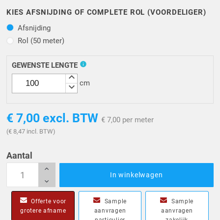
KIES AFSNIJDING OF COMPLETE ROL (VOORDELIGER)
Afsnijding
Afsnijding
Rol (50 meter)
Rol (50 meter)
info
GEWENSTE LENGTE
keyboard_arrow_up
cm
keyboard_arrow_down
€ 7,00
excl. BTW
€ 7,00 per meter
(€ 8,47 incl. BTW)
Aantal
In winkelwagen
Offerte voor
Sample
Sample
grotere afname
aanvragen
aanvragen
particulier
zakelijk