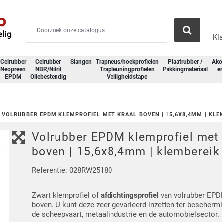
Kl
Celrubber
Celrubber
Slangen
Trapneus/hoekprofielen
Plaatrubber /
Ako
Neopreen
NBR/Nitril
Trapleuningprofielen
Pakkingmateriaal
e
EPDM
Oliebestendig
Veiligheidstape
VOLRUBBER EPDM KLEMPROFIEL MET KRAAL BOVEN | 15,6X8,4MM | KLE
Volrubber EPDM klemprofiel met 
boven | 15,6x8,4mm | klemberei
Referentie: 028RW25180
Zwart klemprofiel of
afdichtingsprofiel
van volrubber EPD
boven. U kunt deze zeer gevarieerd inzetten ter beschermi
de scheepvaart, metaalindustrie en de automobielsector.