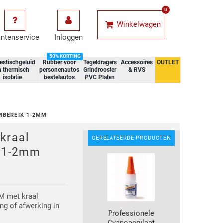
0
Winkelwagen
antenservice
Inloggen
50% KORTING
estischgeluid
Rubber voor
Tegeldragers
Accessoires
OUTLET
n thermisch
personenautos
Grindrooster
& RVS
isolatie
bestelautos
PVC Platen
MBEREIK 1-2MM
kraal
GERELATEERDE PRODUCTEN
k 1-2mm
M met kraal
ng of afwerking in
Professionele
Cyanoacrylaat