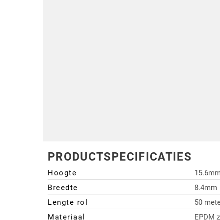
Driehoek/Wig profielen
Oploopprofielen
Silicone U Profielen
Hoekprofielen
Luikenpakking
O-ringen
Schoonmaakmiddel
PRODUCTSPECIFICATIES
Hoogte
15.6m
Breedte
8.4mm
Lengte rol
50 mete
Materiaal
EPDM z