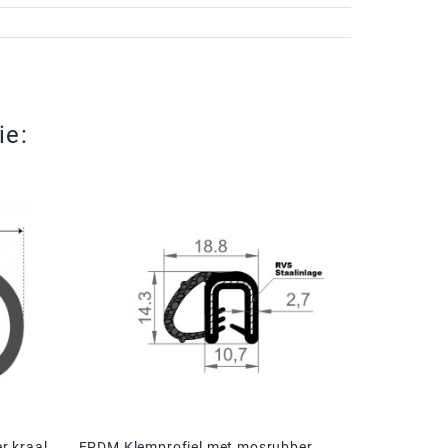
ie:
r kraal
EPDM Klemprofiel met mosrubber