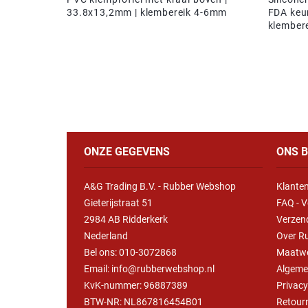
33.8x13,2mm | klembereik 4-6mm
FDA keur
klember
ONZE GEGEVENS
ONS B
A&G Trading B.V. - Rubber Webshop
Klanten
Gieterijstraat 51
FAQ - V
2984 AB Ridderkerk
Verzen
Nederland
Over R
Bel ons:
010-3072868
Maatw
Email: info@rubberwebshop.nl
Algeme
KvK-nummer: 96887389
Privac
BTW-NR: NL867816454B01
Retour