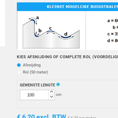
KIES AFSNIJDING OF COMPLETE ROL (VOORDELIG
Afsnijding
Afsnijding
Rol (50 meter)
Rol (50 meter)
info
GEWENSTE LENGTE
keyboard_arrow_up
cm
keyboard_arrow_down
€ 6,20
excl. BTW