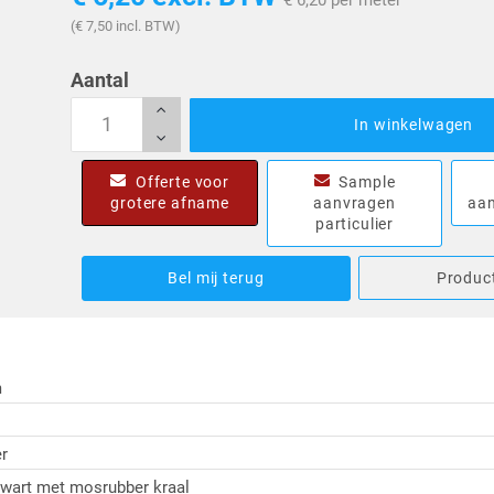
€ 6,20 per meter
(€ 7,50 incl. BTW)
Aantal
In winkelwagen
Offerte voor
Sample
grotere afname
aanvragen
aan
particulier
Bel mij terug
Product
m
r
wart met mosrubber kraal