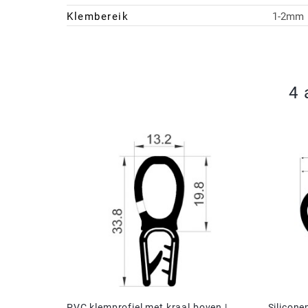
Klembereik
1-2mm
4 
PVC klemprofiel met kraal boven |
Silicone