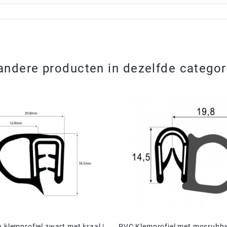
andere producten in dezelfde categor
n klemprofiel zwart met kraal |
PVC Klemprofiel met mosrubbe