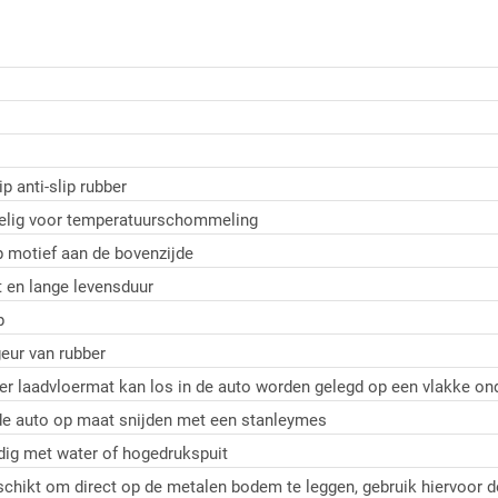
p anti-slip rubber
elig voor temperatuurschommeling
ip motief aan de bovenzijde
st en lange levensduur
p
geur van rubber
er laadvloermat kan los in de auto worden gelegd op een vlakke ond
 de auto op maat snijden met een stanleymes
ig met water of hogedrukspuit
schikt om direct op de metalen bodem te leggen, gebruik hiervoor 