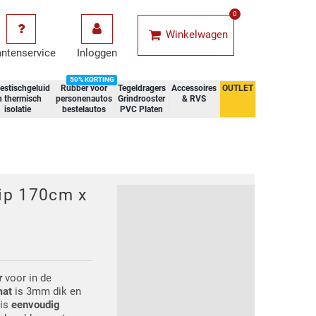
0
Winkelwagen
antenservice
Inloggen
50% KORTING
estischgeluid
Rubber voor
Tegeldragers
Accessoires
OUTLET
n thermisch
personenautos
Grindrooster
& RVS
isolatie
bestelautos
PVC Platen
lip 170cm x
r
voor in de
mat
is 3mm dik en
 is
eenvoudig