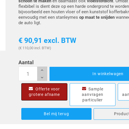
schoon te maken
en daarnaast ook
vloeistofdicht
. Omdat
flexbibel is dient deze op een harde ondergrond te worden
bijvoorbeeld een houten vloer of een kunststof kofferbak
eenvoudig met een stanleymes
op maat te snijden
wanneer
de auto ligt.
€ 90,91
excl. BTW
(€ 110,00 incl. BTW)
Aantal
In winkelwagen
Offerte voor
Sample
grotere afname
aanvragen
aan
particulier
Bel mij terug
Product