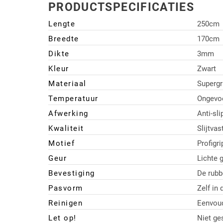
PRODUCTSPECIFICATIES
Driehoek/Wig profielen
Oploopprofielen
Lengte
250cm
Silicone U Profielen
Hoekprofielen
Breedte
170cm
Dikte
3mm
Luikenpakking
O-ringen
Kleur
Zwart
Materiaal
Supergri
Schoonmaakmiddel
Temperatuur
Ongevo
Afwerking
Anti-sl
Kwaliteit
Slijtva
Motief
Profigri
Geur
Lichte 
Bevestiging
De rubb
Pasvorm
Zelf in
Reinigen
Eenvoud
Let op!
Niet ge