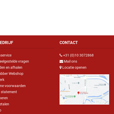
EDRIJF
CONTACT
service
+31 (0)10 3072868
eelgestelde vragen
Mail ons
den en afhalen
Locatie openen
ubber Webshop
erk
ne voorwaarden
y statement
neren
betalen
p