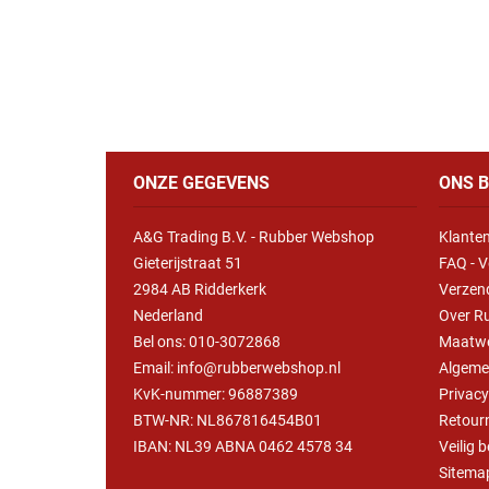
ONZE GEGEVENS
ONS B
A&G Trading B.V. - Rubber Webshop
Klanten
Gieterijstraat 51
FAQ - V
2984 AB Ridderkerk
Verzen
Nederland
Over R
Bel ons:
010-3072868
Maatw
Email: info@rubberwebshop.nl
Algeme
KvK-nummer: 96887389
Privac
BTW-NR: NL867816454B01
Retour
IBAN: NL39 ABNA 0462 4578 34
Veilig 
Sitema