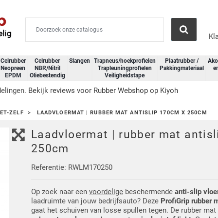
Kl
Celrubber
Celrubber
Slangen
Trapneus/hoekprofielen
Plaatrubber /
Ako
Neopreen
NBR/Nitril
Trapleuningprofielen
Pakkingmateriaal
e
EPDM
Oliebestendig
Veiligheidstape
delingen.
Bekijk reviews voor Rubber Webshop op Kiyoh
ET-ZELF
LAADVLOERMAT | RUBBER MAT ANTISLIP 170CM X 250CM
Laadvloermat | rubber mat antis
250cm
Referentie: RWLM170250
Op zoek naar een
voordelige
beschermende
anti-slip vloe
laadruimte van jouw bedrijfsauto? Deze
ProfiGrip rubber 
gaat het schuiven van losse spullen tegen. De rubber mat