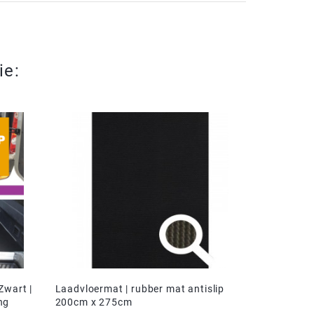
ie:
Zwart |
Laadvloermat | rubber mat antislip
ng
200cm x 275cm