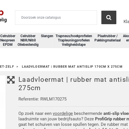
Kl
Celrubber
Celrubber
Slangen
Trapneus/hoekprofielen
Plaatrubber /
Ako
Neopreen
NBR/Nitril
Trapleuningprofielen
Pakkingmateriaal
e
EPDM
Oliebestendig
Veiligheidstape
ET-ZELF
LAADVLOERMAT | RUBBER MAT ANTISLIP 170CM X 275CM
Laadvloermat | rubber mat antis
275cm
Referentie: RWLM170275
Op zoek naar een
voordelige
beschermende
anti-slip vloe
laadruimte van jouw bedrijfsauto? Deze
ProfiGrip rubber 
gaat het schuiven van losse spullen tegen. De rubber mat