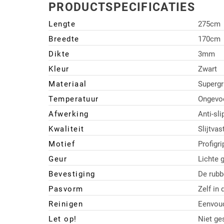
PRODUCTSPECIFICATIES
Driehoek/Wig profielen
Oploopprofielen
Lengte
275cm
Silicone U Profielen
Hoekprofielen
Breedte
170cm
Dikte
3mm
Luikenpakking
O-ringen
Kleur
Zwart
Materiaal
Supergri
Schoonmaakmiddel
Temperatuur
Ongevo
Afwerking
Anti-sl
Kwaliteit
Slijtva
Motief
Profigri
Geur
Lichte 
Bevestiging
De rubb
Pasvorm
Zelf in
Reinigen
Eenvoud
Let op!
Niet ge