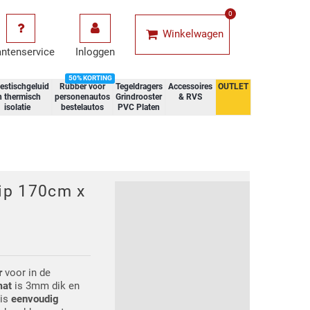
0
Winkelwagen
antenservice
Inloggen
50% KORTING
estischgeluid
Rubber voor
Tegeldragers
Accessoires
OUTLET
n thermisch
personenautos
Grindrooster
& RVS
isolatie
bestelautos
PVC Platen
lip 170cm x
r
voor in de
mat
is 3mm dik en
 is
eenvoudig