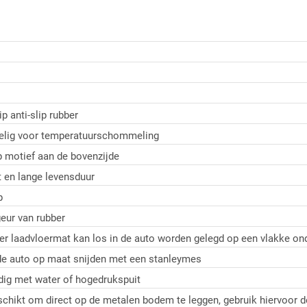
p anti-slip rubber
elig voor temperatuurschommeling
ip motief aan de bovenzijde
st en lange levensduur
p
geur van rubber
er laadvloermat kan los in de auto worden gelegd op een vlakke ond
 de auto op maat snijden met een stanleymes
ig met water of hogedrukspuit
schikt om direct op de metalen bodem te leggen, gebruik hiervoor 