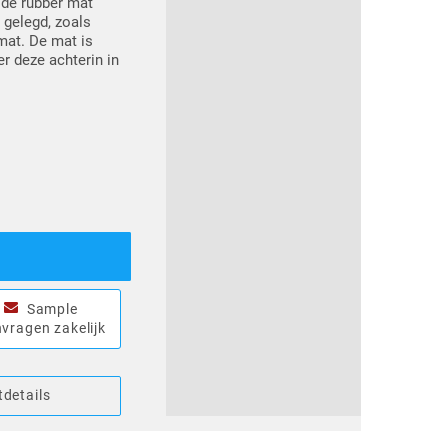
 de rubber mat
 gelegd, zoals
mat. De mat is
 deze achterin in
Sample
vragen zakelijk
details