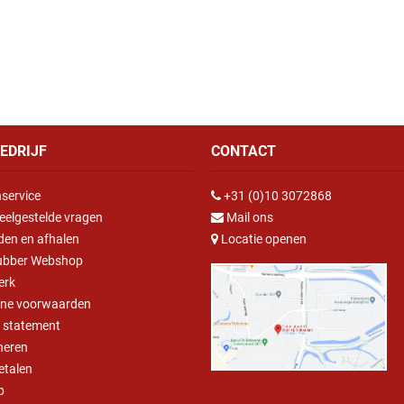
EDRIJF
CONTACT
service
+31 (0)10 3072868
eelgestelde vragen
Mail ons
den en afhalen
Locatie openen
ubber Webshop
erk
ne voorwaarden
y statement
neren
betalen
p