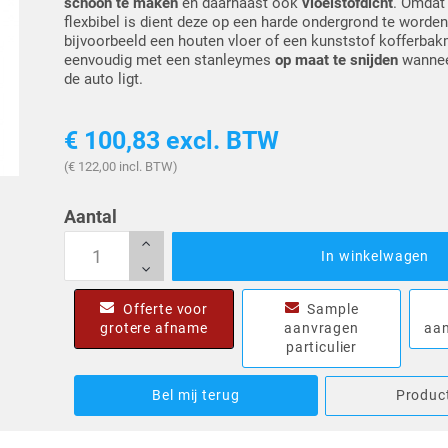
schoon te maken
en daarnaast ook
vloeistofdicht
. Omdat
flexbibel is dient deze op een harde ondergrond te worden
bijvoorbeeld een houten vloer of een kunststof kofferbak
eenvoudig met een stanleymes
op maat te snijden
wanneer
de auto ligt.
€ 100,83
excl. BTW
(€ 122,00 incl. BTW)
Aantal
In winkelwagen
Offerte voor
Sample
grotere afname
aanvragen
aan
particulier
Bel mij terug
Product