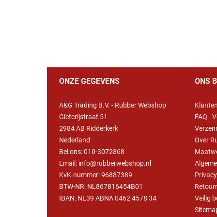
ONZE GEGEVENS
ONS B
A&G Trading B.V. - Rubber Webshop
Klanten
Gieterijstraat 51
FAQ - V
2984 AB Ridderkerk
Verzen
Nederland
Over R
Bel ons:
010-3072868
Maatw
Email: info@rubberwebshop.nl
Algeme
KvK-nummer: 96887389
Privac
BTW-NR: NL867816454B01
Retour
IBAN: NL39 ABNA 0462 4578 34
Veilig 
Sitema