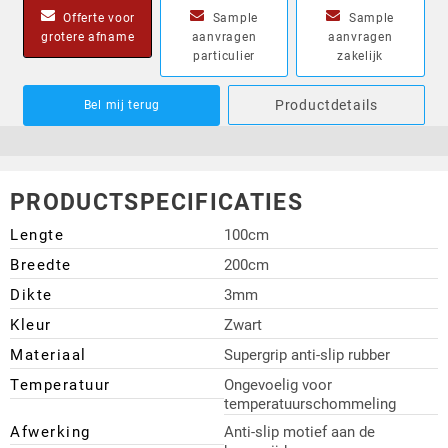
Offerte voor
Sample
Sample
grotere afname
aanvragen
aanvragen
particulier
zakelijk
Productdetails
Bel mij terug
PRODUCTSPECIFICATIES
Lengte
100cm
Breedte
200cm
Dikte
3mm
Kleur
Zwart
Materiaal
Supergrip anti-slip rubber
Temperatuur
Ongevoelig voor
temperatuurschommeling
Afwerking
Anti-slip motief aan de