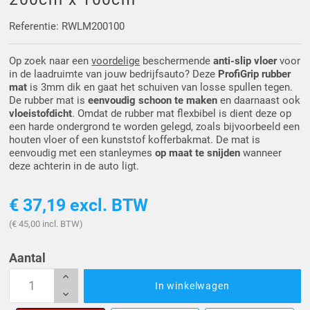
Driehoek/Wig profielen
Oploopprofielen
Referentie: RWLM200100
Silicone U Profielen
Hoekprofielen
Op zoek naar een
voordelige
beschermende
anti-slip vloer
voor
in de laadruimte van jouw bedrijfsauto? Deze
ProfiGrip rubber
Luikenpakking
O-ringen
mat
is 3mm dik en gaat het schuiven van losse spullen tegen.
De rubber mat is
eenvoudig schoon te maken
en daarnaast ook
vloeistofdicht
. Omdat de rubber mat flexbibel is dient deze op
Schoonmaakmiddel
een harde ondergrond te worden gelegd, zoals bijvoorbeeld een
houten vloer of een kunststof kofferbakmat. De mat is
eenvoudig met een stanleymes
op maat te snijden
wanneer
deze achterin in de auto ligt.
€ 37,19
excl. BTW
(€ 45,00 incl. BTW)
Aantal
In winkelwagen