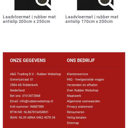
Laadvloermat | rubber mat
Laadvloermat | rubber mat
antislip 200cm x 250cm
antislip 170cm x 200cm
ONZE GEGEVENS
ONS BEDRIJF
A&G Trading B.V. - Rubber Webshop
Klantenservice
Gieterijstraat 51
FAQ - Veelgestelde vragen
2984 AB Ridderkerk
Verzenden en afhalen
Nederland
Over Rubber Webshop
Bel ons:
010-3072868
Maatwerk
Email: info@rubberwebshop.nl
Algemene voorwaarden
KvK-nummer: 96887389
Privacy statement
BTW-NR: NL867816454B01
Retourneren
IBAN: NL39 ABNA 0462 4578 34
Veilig betalen
Sitemap