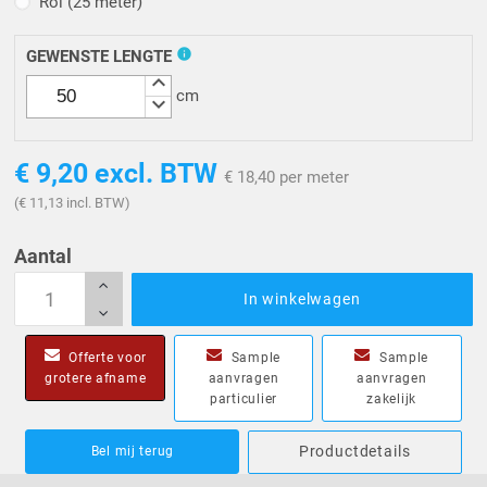
Rol (25 meter)
Rol (25 meter)
info
GEWENSTE LENGTE
keyboard_arrow_up
cm
keyboard_arrow_down
€ 9,20
excl. BTW
€ 18,40 per meter
(€ 11,13 incl. BTW)
Aantal
In winkelwagen
Offerte voor
Sample
Sample
grotere afname
aanvragen
aanvragen
particulier
zakelijk
Productdetails
Bel mij terug