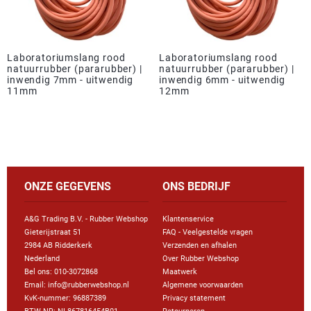
Laboratoriumslang rood
Laboratoriumslang rood
natuurrubber (pararubber) |
natuurrubber (pararubber) |
inwendig 7mm - uitwendig
inwendig 6mm - uitwendig
11mm
12mm
ONZE GEGEVENS
ONS BEDRIJF
A&G Trading B.V. - Rubber Webshop
Klantenservice
Gieterijstraat 51
FAQ - Veelgestelde vragen
2984 AB Ridderkerk
Verzenden en afhalen
Nederland
Over Rubber Webshop
Bel ons:
010-3072868
Maatwerk
Email: info@rubberwebshop.nl
Algemene voorwaarden
KvK-nummer: 96887389
Privacy statement