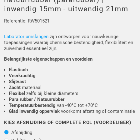
Driehoek/Wig profielen
Oploopprofielen
inwendig 15mm - uitwendig 21mm
Silicone U Profielen
Hoekprofielen
Referentie: RW501521
Laboratoriumslangen
zijn ontworpen voor nauwkeurige
Luikenpakking
O-ringen
toepassingen waarbij chemische bestendigheid, flexibiliteit en
zuiverheid essentieel zijn.
Schoonmaakmiddel
Belangrijkste eigenschappen en voordelen
Elastisch
Veerkrachtig
Slijtvast
Zacht
materiaal
Flexibel
zelfs bij kleine diameters
Para rubber / Natuurrubber
Temperatuurbestendig
van -40°C tot +70°C
Glad inwendig oppervlak
voorkomt afzetting of contaminatie
KIES AFSNIJDING OF COMPLETE ROL (VOORDELIGER)
Afsnijding
Afsnijding