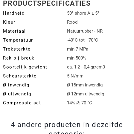
PRODUCTSPECIFICATIES
Hardheid
50° shore A ± 5°
Kleur
Rood
Materiaal
Natuurrubber - NR
Temperatuur
-40°C tot +70°C
Treksterkte
min 7 MPa
Rek bij breuk
min 500%
Soortelijk gewicht
ca. 1,2+-0,4 gr/cm3
Scheursterkte
5 N/mm
Ø inwendig
Ø 15mm inwendig
Ø uitwendig
Ø 12mm uitwendig
Compressie set
14% @ 70 °C
4 andere producten in dezelfde