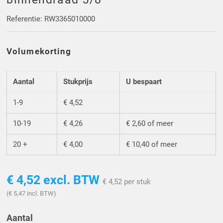
Driehoek/Wig profielen
Oploopprofielen
Referentie: RW3365010000
Silicone U Profielen
Hoekprofielen
Volumekorting
Luikenpakking
O-ringen
Aantal
Stukprijs
U bespaart
Schoonmaakmiddel
1-9
€ 4,52
10-19
€ 4,26
€ 2,60 of meer
20 +
€ 4,00
€ 10,40 of meer
€ 4,52
excl. BTW
€ 4,52 per stuk
(€ 5,47 incl. BTW)
Aantal