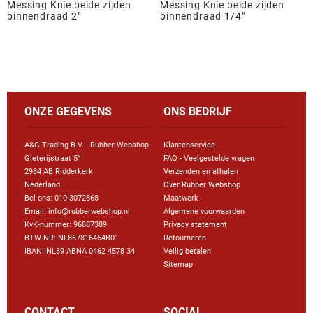
Messing Knie beide zijden
Messing Knie beide zijden
binnendraad 2"
binnendraad 1/4"
ONZE GEGEVENS
ONS BEDRIJF
A&G Trading B.V. - Rubber Webshop
Klantenservice
Gieterijstraat 51
FAQ - Veelgestelde vragen
2984 AB Ridderkerk
Verzenden en afhalen
Nederland
Over Rubber Webshop
Bel ons:
010-3072868
Maatwerk
Email: info@rubberwebshop.nl
Algemene voorwaarden
KvK-nummer: 96887389
Privacy statement
BTW-NR: NL867816454B01
Retourneren
IBAN: NL39 ABNA 0462 4578 34
Veilig betalen
Sitemap
CONTACT
SOCIAL