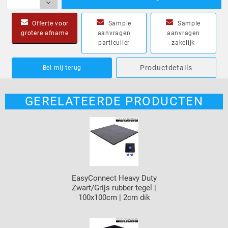
Offerte voor
Sample
Sample
grotere afname
aanvragen
aanvragen
particulier
zakelijk
Productdetails
Bel mij terug
GERELATEERDE PRODUCTEN
EasyConnect Heavy Duty
Zwart/Grijs rubber tegel |
100x100cm | 2cm dik