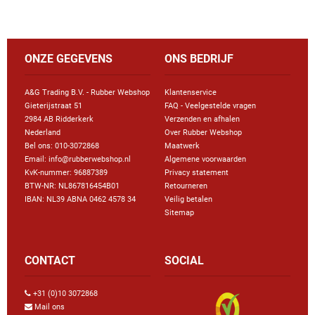
ONZE GEGEVENS
ONS BEDRIJF
A&G Trading B.V. - Rubber Webshop
Klantenservice
Gieterijstraat 51
FAQ - Veelgestelde vragen
2984 AB Ridderkerk
Verzenden en afhalen
Nederland
Over Rubber Webshop
Bel ons:
010-3072868
Maatwerk
Email: info@rubberwebshop.nl
Algemene voorwaarden
KvK-nummer: 96887389
Privacy statement
BTW-NR: NL867816454B01
Retourneren
IBAN: NL39 ABNA 0462 4578 34
Veilig betalen
Sitemap
CONTACT
SOCIAL
+31 (0)10 3072868
Mail ons