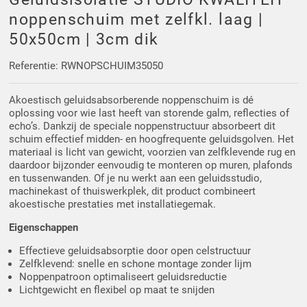
Driehoek/Wig profielen
Oploopprofielen
noppenschuim met zelfkl. laag |
50x50cm | 3cm dik
Silicone U Profielen
Hoekprofielen
Referentie: RWNOPSCHUIM35050
Luikenpakking
O-ringen
Akoestisch geluidsabsorberende noppenschuim is dé
oplossing voor wie last heeft van storende galm, reflecties of
Schoonmaakmiddel
echo’s. Dankzij de speciale noppenstructuur absorbeert dit
schuim effectief midden- en hoogfrequente geluidsgolven. Het
materiaal is licht van gewicht, voorzien van zelfklevende rug en
daardoor bijzonder eenvoudig te monteren op muren, plafonds
en tussenwanden. Of je nu werkt aan een geluidsstudio,
machinekast of thuiswerkplek, dit product combineert
akoestische prestaties met installatiegemak.
Eigenschappen
Effectieve geluidsabsorptie door open celstructuur
Zelfklevend: snelle en schone montage zonder lijm
Noppenpatroon optimaliseert geluidsreductie
Lichtgewicht en flexibel op maat te snijden