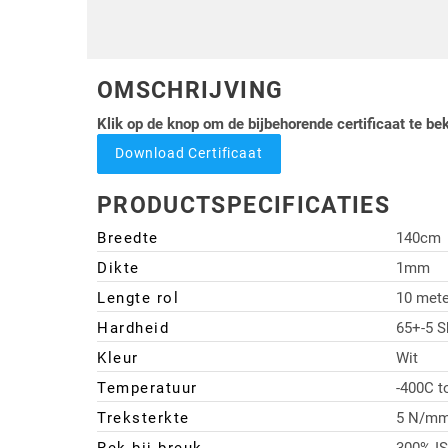
OMSCHRIJVING
Klik op de knop om de bijbehorende certificaat te be
Download Certificaat
PRODUCTSPECIFICATIES
Breedte
140cm
Dikte
1mm
Lengte rol
10 mete
Hardheid
65+-5 S
Kleur
Wit
Temperatuur
-400C t
Treksterkte
5 N/mm