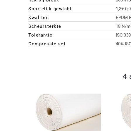
Rek bij breuk
300% I
Soortelijk gewicht
1,3+-0,
Kwaliteit
EPDM R
Scheursterkte
18 N/m
Tolerantie
ISO 330
Compressie set
40% IS
4 