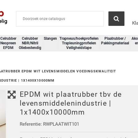
Kl
Celrubber
Celrubber
Slangen
Trapneus/hoekprofielen
Plaatrubber /
Ako
Neopreen
NBR/Nitril
Trapleuningprofielen
Pakkingmateriaal
e
EPDM
Oliebestendig
Veiligheidstape
AATRUBBER EPDM WIT LEVENSMIDDELEN VOEDINGSKWALITEIT
NDUSTRIE | 1X1400X10000MM
EPDM wit plaatrubber tbv de
levensmiddelenindustrie |
1x1400x10000mm
Referentie: RWPLAATWIT101