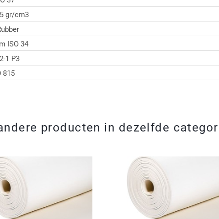
SO 37
05 gr/cm3
ubber
m ISO 34
2-1 P3
O 815
andere producten in dezelfde categor