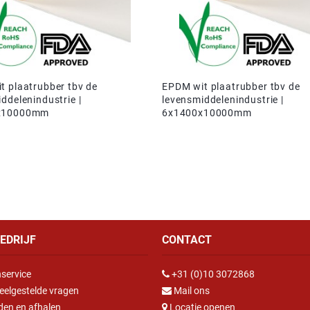
t plaatrubber tbv de
EPDM wit plaatrubber tbv de
ddelenindustrie |
levensmiddelenindustrie |
x10000mm
6x1400x10000mm
EDRIJF
CONTACT
service
+31 (0)10 3072868
eelgestelde vragen
Mail ons
den en afhalen
Locatie openen