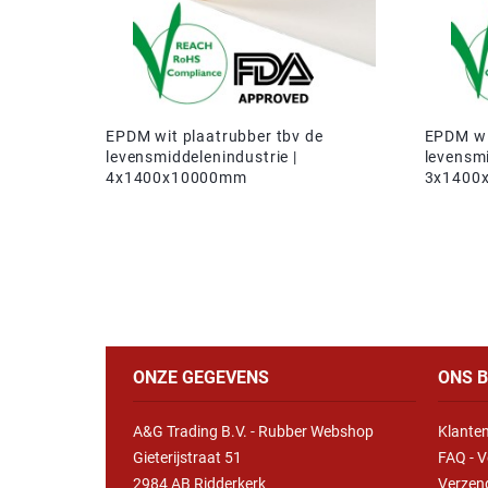
EPDM wit plaatrubber tbv de
EPDM wi
levensmiddelenindustrie |
levensmi
4x1400x10000mm
3x1400
ONZE GEGEVENS
ONS B
A&G Trading B.V. - Rubber Webshop
Klanten
Gieterijstraat 51
FAQ - V
2984 AB Ridderkerk
Verzen