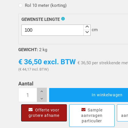
Rol 10 meter (korting)
Rol 10 meter (korting)
info
GEWENSTE LENGTE
keyboard_arrow_up
cm
keyboard_arrow_down
GEWICHT:
2 kg
€ 36,50
excl. BTW
€ 36,50 per strekkende me
(€ 44,17 incl. BTW)
Aantal
In winkelwagen
Offerte voor
Sample
grotere afname
aanvragen
aan
particulier