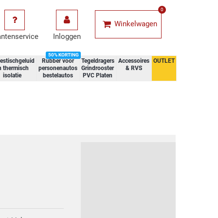
0
Winkelwagen
antenservice
Inloggen
50% KORTING
estischgeluid
Rubber voor
Tegeldragers
Accessoires
OUTLET
n thermisch
personenautos
Grindrooster
& RVS
isolatie
bestelautos
PVC Platen