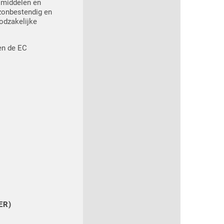
smiddelen en
Ozonbestendig en
odzakelijke
en de EC
ER)