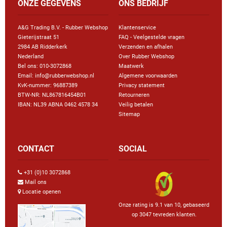
ONZE GEGEVENS
ONS BEDRIJF
A&G Trading B.V. - Rubber Webshop
Klantenservice
Gieterijstraat 51
FAQ - Veelgestelde vragen
2984 AB Ridderkerk
Verzenden en afhalen
Nederland
Over Rubber Webshop
Bel ons:
010-3072868
Maatwerk
Email: info@rubberwebshop.nl
Algemene voorwaarden
KvK-nummer: 96887389
Privacy statement
BTW-NR: NL867816454B01
Retourneren
IBAN: NL39 ABNA 0462 4578 34
Veilig betalen
Sitemap
CONTACT
SOCIAL
+31 (0)10 3072868
Mail ons
Locatie openen
Onze rating is 9.1 van 10, gebaseerd
op 3047 tevreden klanten.