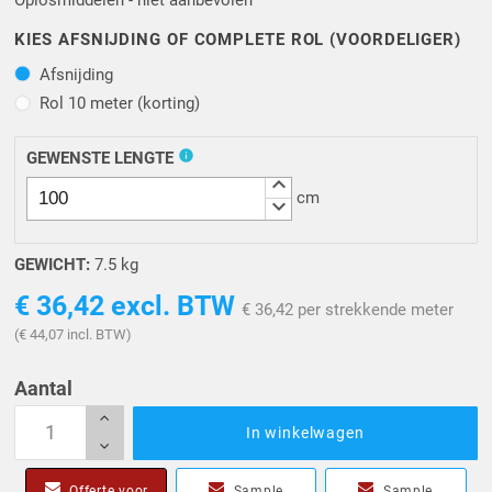
Oplosmiddelen - niet aanbevolen
KIES AFSNIJDING OF COMPLETE ROL (VOORDELIGER)
Afsnijding
Afsnijding
Rol 10 meter (korting)
Rol 10 meter (korting)
info
GEWENSTE LENGTE
keyboard_arrow_up
cm
keyboard_arrow_down
GEWICHT:
7.5 kg
€ 36,42
excl. BTW
€ 36,42 per strekkende meter
(€ 44,07 incl. BTW)
Aantal
In winkelwagen
Offerte voor
Sample
Sample