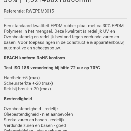
Driehoek/Wig profielen
Oploopprofielen
Referentie: RWEPDM3015
Silicone U Profielen
Hoekprofielen
Een standaard kwaliteit EPDM rubber plaat met ca 30% EPDM
Polymeer in het mengsel. Deze kwaliteit is redelijk UV en
Luikenpakking
O-ringen
Ozonbestendig en redelijk bestand tegen verdunde zuren en
basen. Voor toepassingen in de constructie & apparatenbouw,
automotive en scheepsbouw.
Schoonmaakmiddel
REACH konform RoHS konform
Test ISO 188 verandering bij hitte 72 uur op 70⁰C
Hardheid +5 (max)
Scheursterkte +-20 (max)
Rek bij breuk +-30 (max)
Bestendigheid
Ozonbestendigheid - redelijk
Oliebestendigheid - niet aanbevolen
Sterke zuren en basen - redelijk
Verdunde zuren en basen - goed