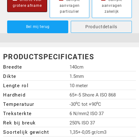
grotere afname
aanvragen
aanvragen
particulier
zakelijk
Productdetails
Bel mij terug
PRODUCTSPECIFICATIES
Breedte
140cm
Dikte
1.5mm
Lengte rol
10 meter
Hardheid
65+-5 Shore A ISO 868
Temperatuur
-30⁰C tot +90⁰C
Treksterkte
6 N/mm2 ISO 37
Rek bij breuk
250% ISO 37
Soortelijk gewicht
1,35+-0,05 gr/cm3