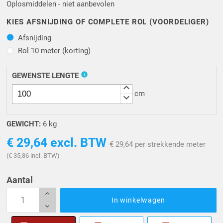
Oplosmiddelen - niet aanbevolen
KIES AFSNIJDING OF COMPLETE ROL (VOORDELIGER)
Afsnijding
Afsnijding
Rol 10 meter (korting)
Rol 10 meter (korting)
info
GEWENSTE LENGTE
keyboard_arrow_up
cm
keyboard_arrow_down
GEWICHT:
6 kg
€ 29,64
excl. BTW
€ 29,64 per strekkende meter
(€ 35,86 incl. BTW)
Aantal
In winkelwagen