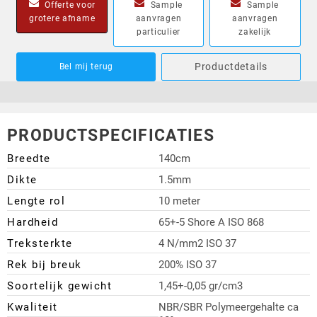
Offerte voor
Sample
Sample
grotere afname
aanvragen
aanvragen
particulier
zakelijk
Productdetails
Bel mij terug
PRODUCTSPECIFICATIES
Breedte
140cm
Dikte
1.5mm
Lengte rol
10 meter
Hardheid
65+-5 Shore A ISO 868
Treksterkte
4 N/mm2 ISO 37
Rek bij breuk
200% ISO 37
Soortelijk gewicht
1,45+-0,05 gr/cm3
Kwaliteit
NBR/SBR Polymeergehalte ca