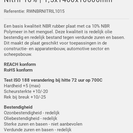
Driehoek/Wig profielen
Oploopprofielen
Referentie: RWNBRNITRIL1015
Silicone U Profielen
Hoekprofielen
Een basis kwaliteit NBR rubber plaat met ca 10% NBR
Polymeer in het mengsel. Deze kwaliteit is redelijk olie
Luikenpakking
O-ringen
bestendig en redelijk bestand tegen verdunde zuren en basen.
Dit maakt de plaat geschikt voor toepassingen in de
constructie- en apparatenbouw, automotive sector en
Schoonmaakmiddel
scheepsbouw.
REACH konform
RoHS konform
Test ISO 188 verandering bij hitte 72 uur op 700C
Hardheid +5 (max)
Scheursterkte +10/-20
Rek bij breuk +10/-25
Bestendigheid
Ozonbestendigheid - redelijk
Oliebestendigheid - redelijk
Sterke zuren en basen - niet aanbevolen
Verdunde zuren en basen - redelijk