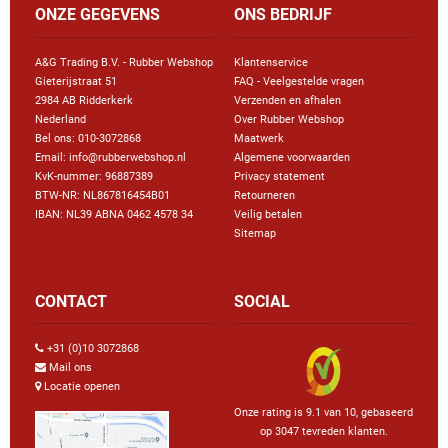
ONZE GEGEVENS
ONS BEDRIJF
A&G Trading B.V. - Rubber Webshop
Klantenservice
Gieterijstraat 51
FAQ - Veelgestelde vragen
2984 AB Ridderkerk
Verzenden en afhalen
Nederland
Over Rubber Webshop
Bel ons:
010-3072868
Maatwerk
Email: info@rubberwebshop.nl
Algemene voorwaarden
KvK-nummer: 96887389
Privacy statement
BTW-NR: NL867816454B01
Retourneren
IBAN: NL39 ABNA 0462 4578 34
Veilig betalen
Sitemap
CONTACT
SOCIAL
+31 (0)10 3072868
Mail ons
Locatie openen
Onze rating is 9.1 van 10, gebaseerd
op 3047 tevreden klanten.