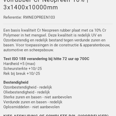
Driehoek/Wig profielen
Oploopprofielen
3x1400x10000mm
Silicone U Profielen
Hoekprofielen
Referentie: RWNEOPREEN103
Een basis kwaliteit Cr Neopreen rubber plaat met ca 10% Cr
Luikenpakking
O-ringen
Polymeer in het mengsel. Deze kwaliteit is redelijk UV en
Ozonbestendig en redelijk bestand tegen verdunde zuren en
Schoonmaakmiddel
basen. Voor toepassingen in de constructie & apparatenbouw,
automotive en scheepsbouw.
Test ISO 188 verandering bij hitte 72 uur op 700C
Hardheid +5 (max)
Scheursterkte +10/-25
Rek bij breuk +10/-25
Bestendigheid
Ozonbestendigheid - redelijk
Oliebestendigheid - redelijk
Sterke zuren en basen - niet aanbevolen
Verdunde zuren en basen - redelijk
Oplosmiddelen - niet aanbevolen