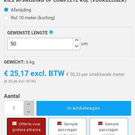
KIES AFSNIJDING OF COMPLETE ROL (VOORDELIGER)
Afsnijding
Afsnijding
Rol 10 meter (korting)
Rol 10 meter (korting)
info
GEWENSTE LENGTE
keyboard_arrow_up
cm
keyboard_arrow_down
GEWICHT:
6 kg
€ 25,17
excl. BTW
€ 50,33 per strekkende meter
(€ 30,46 incl. BTW)
Aantal
In winkelwagen
Offerte voor
Sample
Sample
grotere afname
aanvragen
aanvragen