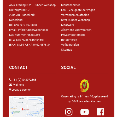
A&G Trading B.V. - Rubber Webshop
Klantenservice
Gieterijstraat 51
FAQ - Veelgestelde vragen
2984 AB Ridderkerk
Verzenden en afhalen
Nederland
Over Rubber Webshop
Bel ons:
010-3072868
Maatwerk
Email: info@rubberwebshop.nl
Algemene voorwaarden
KvK-nummer: 96887389
Privacy statement
BTW-NR: NL867816454B01
Retourneren
IBAN: NL39 ABNA 0462 4578 34
Veilig betalen
Sitemap
CONTACT
SOCIAL
+31 (0)10 3072868
Mail ons
Locatie openen
Onze rating is 9.1 van 10, gebaseerd
op 3047 tevreden klanten.