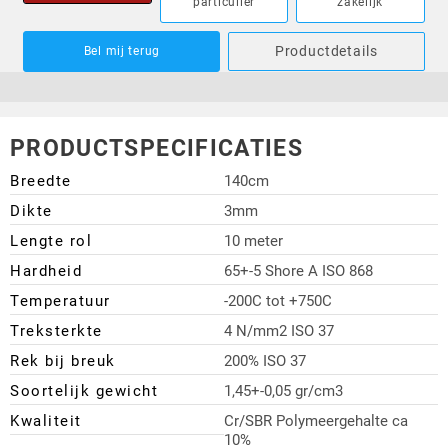
particulier
zakelijk
Productdetails
Bel mij terug
PRODUCTSPECIFICATIES
Breedte
140cm
Dikte
3mm
Lengte rol
10 meter
Hardheid
65+-5 Shore A ISO 868
Temperatuur
-200C tot +750C
Treksterkte
4 N/mm2 ISO 37
Rek bij breuk
200% ISO 37
Soortelijk gewicht
1,45+-0,05 gr/cm3
Kwaliteit
Cr/SBR Polymeergehalte ca
10%